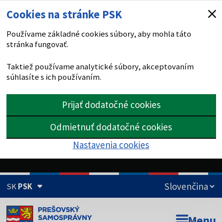
Cookies na stránke PSK
Používame základné cookies súbory, aby mohla táto
stránka fungovať.
Taktiež používame analytické súbory, akceptovaním
súhlasíte s ich používaním.
Prijať dodatočné cookies
Odmietnuť dodatočné cookies
Nastavenia cookies
SK
PSK
Doména psk.sk je oficiálna
Menu