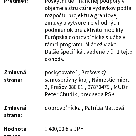
Predmet:
Poskytnutie finančnej podpory v
objeme a štruktúre výdavkov podľa
rozpočtu projektu a grantovej
zmluvy a vytvorenie vhodných
podmienok pre aktivitu mobility
Európska dobrovoľnícka služba v
rámci programu Mládež v akcii.
Ďalšie špecifiká uvedené v čl. 1 tejto
dohody.
Zmluvná
poskytovateľ , Prešovský
strana:
samosprávny kraj , Námestie mieru
2, Prešov 080 01 , 37870475 , MUDr.
Peter Chudík, predseda PSK
Zmluvná
dobrovoľníčka , Patrícia Mattová
strana:
Hodnota
1 400,00 € s DPH
zmluv: