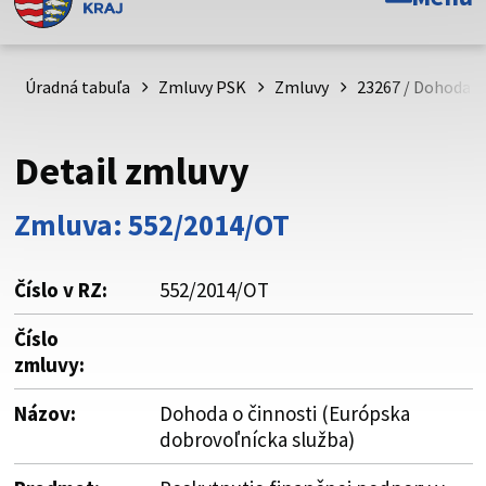
Toto je oficiálna webová stránka Prešovského
samosprávneho kraja. Oficiálne stránky využívajú doménu
psk.sk.
Úradná tabuľa
Zmluvy PSK
Zmluvy
23267 / Dohoda o
Táto stránka je zabezpečená
Detail zmluvy
Buďte pozorní a vždy sa uistite, že zdieľate informácie iba
cez zabezpečenú webovú stránku. Zabezpečená stránka
Zmluva: 552/2014/OT
vždy začína https:// pred názvom domény webového sídla.
Číslo v RZ:
552/2014/OT
Číslo
zmluvy:
Názov:
Dohoda o činnosti (Európska
dobrovoľnícka služba)