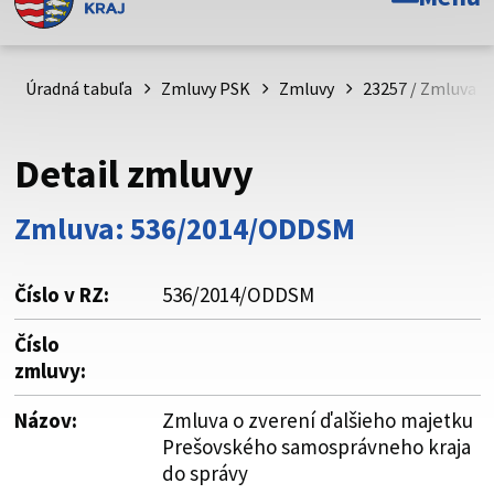
Toto je oficiálna webová stránka Prešovského
samosprávneho kraja. Oficiálne stránky využívajú doménu
psk.sk.
Úradná tabuľa
Zmluvy PSK
Zmluvy
23257 / Zmluva o
Táto stránka je zabezpečená
Detail zmluvy
Buďte pozorní a vždy sa uistite, že zdieľate informácie iba
cez zabezpečenú webovú stránku. Zabezpečená stránka
Zmluva: 536/2014/ODDSM
vždy začína https:// pred názvom domény webového sídla.
Číslo v RZ:
536/2014/ODDSM
Číslo
zmluvy:
Názov:
Zmluva o zverení ďalšieho majetku
Prešovského samosprávneho kraja
do správy