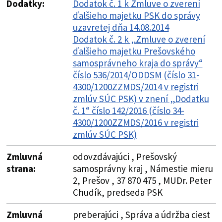
Dodatky:
Dodatok č. 1 k Zmluve o zverení
ďalšieho majetku PSK do správy
uzavretej dňa 14.08.2014
Dodatok č. 2 k „Zmluve o zverení
ďalšieho majetku Prešovského
samosprávneho kraja do správy“
číslo 536/2014/ODDSM (číslo 31-
4300/1200ZZMDS/2014 v registri
zmlúv SÚC PSK) v znení „Dodatku
č. 1“ číslo 142/2016 (číslo 34-
4300/1200ZZMDS/2016 v registri
zmlúv SÚC PSK)
Zmluvná
odovzdávajúci , Prešovský
strana:
samosprávny kraj , Námestie mieru
2, Prešov , 37 870 475 , MUDr. Peter
Chudík, predseda PSK
Zmluvná
preberajúci , Správa a údržba ciest