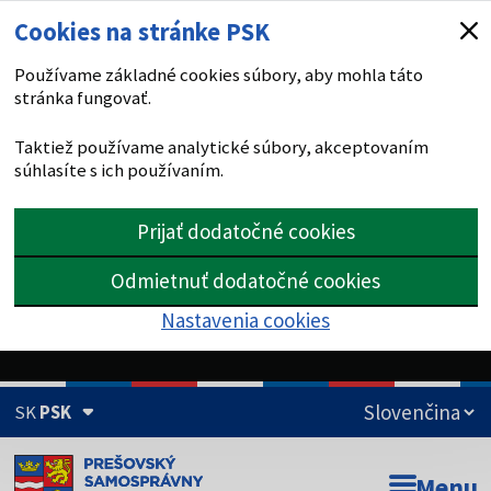
Cookies na stránke PSK
Používame základné cookies súbory, aby mohla táto
stránka fungovať.
Taktiež používame analytické súbory, akceptovaním
súhlasíte s ich používaním.
Prijať dodatočné cookies
Odmietnuť dodatočné cookies
Nastavenia cookies
SK
PSK
Doména psk.sk je oficiálna
Menu