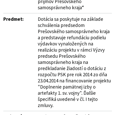
príjmov Prešovského
samosprávneho kraja“
Predmet:
Dotácia sa poskytuje na základe
schválenia predsedom
Prešovského samosprávneho kraja
a predstavuje refundáciu podielu
výdavkov vynaložených na
realizáciu projektu v rámci Výzvy
predsedu Prešovského
samosprávneho kraja na
predkladanie žiadostí o dotáciu z
rozpočtu PSK pre rok 2014 zo dňa
23.04.2014 na financovanie projektu
"Doplnenie pamätnej izby o
artefakty 1. sv. vojny". Ďalšie
špecifiká uvedené v čl. I tejto
zmluvy.