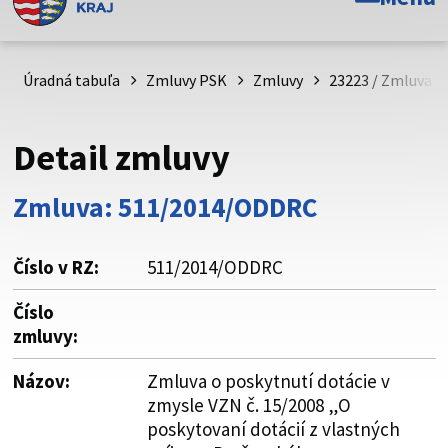
Toto je oficiálna webová stránka Prešovského
samosprávneho kraja. Oficiálne stránky využívajú doménu
psk.sk.
Úradná tabuľa
Zmluvy PSK
Zmluvy
23223 / Zmluva o 
Táto stránka je zabezpečená
Detail zmluvy
Buďte pozorní a vždy sa uistite, že zdieľate informácie iba
cez zabezpečenú webovú stránku. Zabezpečená stránka
Zmluva: 511/2014/ODDRC
vždy začína https:// pred názvom domény webového sídla.
Číslo v RZ:
511/2014/ODDRC
Číslo
zmluvy:
Názov:
Zmluva o poskytnutí dotácie v
zmysle VZN č. 15/2008 „O
poskytovaní dotácií z vlastných