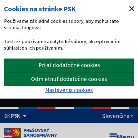
Cookies na stránke PSK
Používame základné cookies súbory, aby mohla táto
stránka fungovať.
Taktiež používame analytické súbory, akceptovaním
súhlasíte s ich používaním.
Prijať dodatočné cookies
Odmietnuť dodatočné cookies
Nastavenia cookies
SK
PSK
Doména psk.sk je oficiálna
Menu