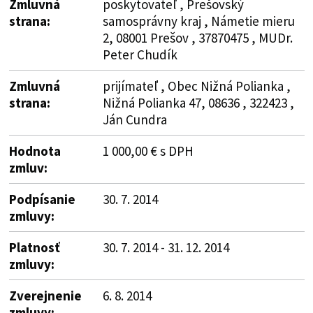
Zmluvná
poskytovateľ , Prešovský
strana:
samosprávny kraj , Námetie mieru
2, 08001 Prešov , 37870475 , MUDr.
Peter Chudík
Zmluvná
prijímateľ , Obec Nižná Polianka ,
strana:
Nižná Polianka 47, 08636 , 322423 ,
Ján Cundra
Hodnota
1 000,00 € s DPH
zmluv:
Podpísanie
30. 7. 2014
zmluvy:
Platnosť
30. 7. 2014 - 31. 12. 2014
zmluvy:
Zverejnenie
6. 8. 2014
zmluvy: