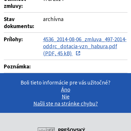
zmluvy:
Stav
archívna
dokumentu:
Prílohy:
4536_2014-08-06_zmluva_497-2014-
oddrc_dotacia-vzn_habura.pdf
(PDF, 45 kB)
Poznámka:
Boli tieto informácie pre vás užitočné?
Áno
Nie
Našli ste na stránke chybu?