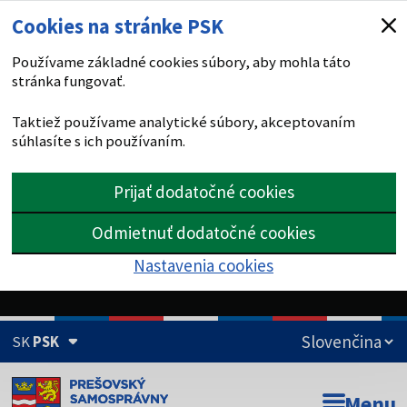
Cookies na stránke PSK
Používame základné cookies súbory, aby mohla táto
stránka fungovať.
Taktiež používame analytické súbory, akceptovaním
súhlasíte s ich používaním.
Prijať dodatočné cookies
Odmietnuť dodatočné cookies
Nastavenia cookies
SK
PSK
Doména psk.sk je oficiálna
Menu