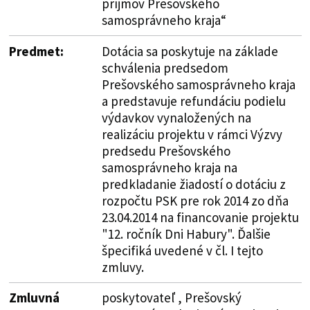
príjmov Prešovského
samosprávneho kraja“
Predmet:
Dotácia sa poskytuje na základe
schválenia predsedom
Prešovského samosprávneho kraja
a predstavuje refundáciu podielu
výdavkov vynaložených na
realizáciu projektu v rámci Výzvy
predsedu Prešovského
samosprávneho kraja na
predkladanie žiadostí o dotáciu z
rozpočtu PSK pre rok 2014 zo dňa
23.04.2014 na financovanie projektu
"12. ročník Dni Habury". Ďalšie
špecifiká uvedené v čl. I tejto
zmluvy.
Zmluvná
poskytovateľ , Prešovský