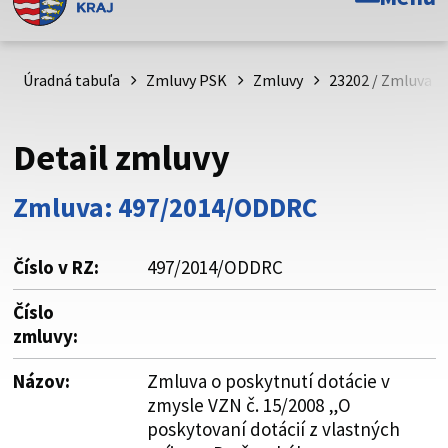
Toto je oficiálna webová stránka Prešovského
samosprávneho kraja. Oficiálne stránky využívajú doménu
psk.sk.
Úradná tabuľa
Zmluvy PSK
Zmluvy
23202 / Zmluva o 
Táto stránka je zabezpečená
Detail zmluvy
Buďte pozorní a vždy sa uistite, že zdieľate informácie iba
cez zabezpečenú webovú stránku. Zabezpečená stránka
Zmluva: 497/2014/ODDRC
vždy začína https:// pred názvom domény webového sídla.
Číslo v RZ:
497/2014/ODDRC
Číslo
zmluvy:
Názov:
Zmluva o poskytnutí dotácie v
zmysle VZN č. 15/2008 „O
poskytovaní dotácií z vlastných