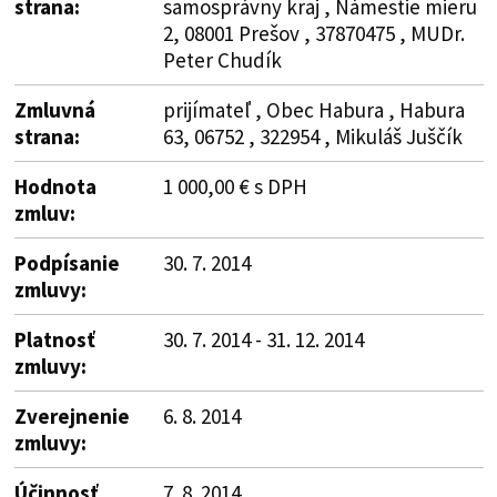
strana:
samosprávny kraj , Námestie mieru
2, 08001 Prešov , 37870475 , MUDr.
Peter Chudík
Zmluvná
prijímateľ , Obec Habura , Habura
strana:
63, 06752 , 322954 , Mikuláš Juščík
Hodnota
1 000,00 € s DPH
zmluv:
Podpísanie
30. 7. 2014
zmluvy:
Platnosť
30. 7. 2014 - 31. 12. 2014
zmluvy:
Zverejnenie
6. 8. 2014
zmluvy:
Účinnosť
7. 8. 2014