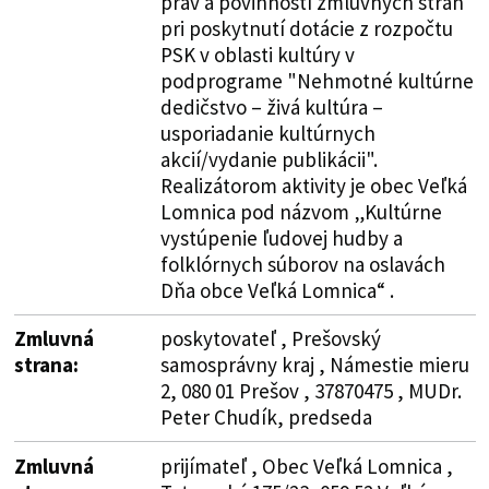
práv a povinností zmluvných strán
pri poskytnutí dotácie z rozpočtu
PSK v oblasti kultúry v
podprograme "Nehmotné kultúrne
dedičstvo – živá kultúra –
usporiadanie kultúrnych
akcií/vydanie publikácii".
Realizátorom aktivity je obec Veľká
Lomnica pod názvom „Kultúrne
vystúpenie ľudovej hudby a
folklórnych súborov na oslavách
Dňa obce Veľká Lomnica“ .
Zmluvná
poskytovateľ , Prešovský
strana:
samosprávny kraj , Námestie mieru
2, 080 01 Prešov , 37870475 , MUDr.
Peter Chudík, predseda
Zmluvná
prijímateľ , Obec Veľká Lomnica ,