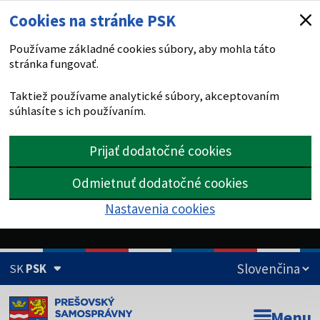
Cookies na stránke PSK
Používame základné cookies súbory, aby mohla táto
stránka fungovať.
Taktiež používame analytické súbory, akceptovaním
súhlasíte s ich používaním.
Prijať dodatočné cookies
Odmietnuť dodatočné cookies
Nastavenia cookies
SK
PSK
Doména psk.sk je oficiálna
Menu