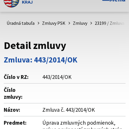
Toto je oficiálna webová stránka Prešovského
samosprávneho kraja. Oficiálne stránky využívajú doménu
psk.sk.
Úradná tabuľa
Zmluvy PSK
Zmluvy
23199 / Zmluva č
Táto stránka je zabezpečená
Detail zmluvy
Buďte pozorní a vždy sa uistite, že zdieľate informácie iba
cez zabezpečenú webovú stránku. Zabezpečená stránka
Zmluva: 443/2014/OK
vždy začína https:// pred názvom domény webového sídla.
Číslo v RZ:
443/2014/OK
Číslo
zmluvy:
Názov:
Zmluva č. 443/2014/OK
Predmet:
Úprava zmluvných podmienok,