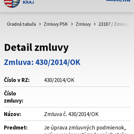
Toto je oficiálna webová stránka Prešovského
samosprávneho kraja. Oficiálne stránky využívajú doménu
psk.sk.
Úradná tabuľa
Zmluvy PSK
Zmluvy
23187 / Zmluva č
Táto stránka je zabezpečená
Detail zmluvy
Buďte pozorní a vždy sa uistite, že zdieľate informácie iba
cez zabezpečenú webovú stránku. Zabezpečená stránka
Zmluva: 430/2014/OK
vždy začína https:// pred názvom domény webového sídla.
Číslo v RZ:
430/2014/OK
Číslo
zmluvy:
Názov:
Zmluva č. 430/2014/OK
Predmet:
Je úprava zmluvných podmienok,