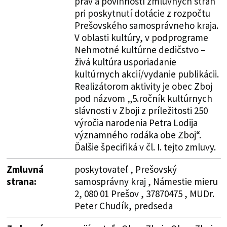
práv a povinností zmluvných strán
pri poskytnutí dotácie z rozpočtu
Prešovského samosprávneho kraja.
V oblasti kultúry, v podprograme
Nehmotné kultúrne dedičstvo –
živá kultúra usporiadanie
kultúrnych akcií/vydanie publikácii.
Realizátorom aktivity je obec Zboj
pod názvom „5.ročník kultúrnych
slávnosti v Zboji z príležitosti 250
výročia narodenia Petra Lodija
významného rodáka obe Zboj“.
Ďalšie špecifiká v čl. I. tejto zmluvy.
Zmluvná
poskytovateľ , Prešovský
strana:
samosprávny kraj , Námestie mieru
2, 080 01 Prešov , 37870475 , MUDr.
Peter Chudík, predseda