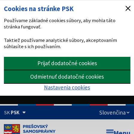
Cookies na stránke PSK
Používame základné cookies súbory, aby mohla táto
stránka fungovať.
Taktiež používame analytické súbory, akceptovaním
súhlasíte s ich používaním.
Prijať dodatočné cookies
Odmietnuť dodatočné cookies
Nastavenia cookies
SK
PSK
Doména psk.sk je oficiálna
Menu