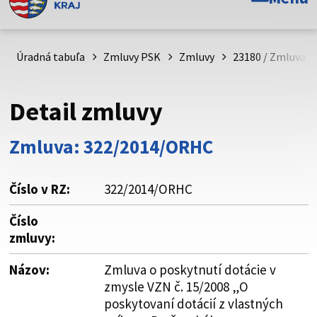
Toto je oficiálna webová stránka Prešovského
samosprávneho kraja. Oficiálne stránky využívajú doménu
psk.sk.
Úradná tabuľa
Zmluvy PSK
Zmluvy
23180 / Zmluva o 
Táto stránka je zabezpečená
Detail zmluvy
Buďte pozorní a vždy sa uistite, že zdieľate informácie iba
cez zabezpečenú webovú stránku. Zabezpečená stránka
Zmluva: 322/2014/ORHC
vždy začína https:// pred názvom domény webového sídla.
Číslo v RZ:
322/2014/ORHC
Číslo
zmluvy:
Názov:
Zmluva o poskytnutí dotácie v
zmysle VZN č. 15/2008 „O
poskytovaní dotácií z vlastných