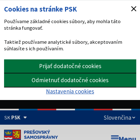
Cookies na stránke PSK
Používame základné cookies súbory, aby mohla táto
stránka fungovať.
Taktiež používame analytické súbory, akceptovaním
súhlasíte s ich používaním.
Prijať dodatočné cookies
Odmietnuť dodatočné cookies
Nastavenia cookies
SK
PSK
Doména psk.sk je oficiálna
Menu