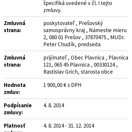
špecifiká uvedené v čl. I tejto
zmluvy.
Zmluvná
poskytovateľ , Prešovský
strana:
samosprávny kraj , Námestie mieru
2, 080 01 Prešov , 37870475 , MUDr.
Peter Chudík, predseda
Zmluvná
prijímateľ , Obec Plavnica , Plavnica
strana:
121, 065 45 Plavnica , 00330124 ,
Rastislav Grich, starosta obce
Hodnota
1 900,00 € s DPH
zmluv:
Podpísanie
4. 8. 2014
zmluvy:
Platnosť
4. 8. 2014 - 31. 12. 2014