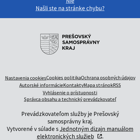
Nie
Našli ste na stránke chybu?
Cookies politika
Ochrana osobných údajov
Nastavenia cookies
Autorské informácie
Kontakty
Mapa stránok
RSS
Vyhlásenie o prístupnosti
Správca obsahu a technický prevádzkovateľ
Prevádzkovateľom služby je Prešovský
samosprávny kraj.
Vytvorené v súlade s
Jednotným dizajn manuálom
elektronických služieb
.