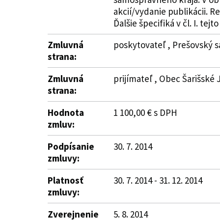
akcií/vydanie publikácii. 
Ďalšie špecifiká v čl. I. tejt
Zmluvná
poskytovateľ , Prešovský s
strana:
Zmluvná
prijímateľ , Obec Šarišské J
strana:
Hodnota
1 100,00 € s DPH
zmluv:
Podpísanie
30. 7. 2014
zmluvy:
Platnosť
30. 7. 2014 - 31. 12. 2014
zmluvy:
Zverejnenie
5. 8. 2014