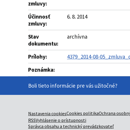
zmluvy:
Účinnosť
6. 8. 2014
zmluvy:
Stav
archívna
dokumentu:
Prílohy:
4379_2014-08-05_zmluva_do
Poznámka:
Boli tieto informácie pre vás užitočné?
Cookies politika
Ochrana osobný
Nastavenia cookies
RSS
Vyhlásenie o prístupnosti
Správca obsahu a technický prevádzkovateľ