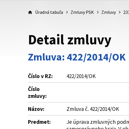
Úradná tabuľa
Zmluvy PSK
Zmluvy
23
Detail zmluvy
Zmluva: 422/2014/OK
Číslo v RZ:
422/2014/OK
Číslo
zmluvy:
Názov:
Zmluva č. 422/2014/OK
Predmet:
Je úprava zmluvných podmi
samosprávneho kraja. V ob