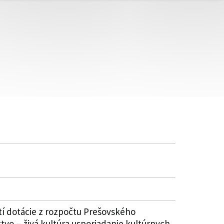
í dotácie z rozpočtu Prešovského
vo – živá kultúra usporiadanie kultúrnych