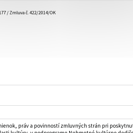
177 / Zmluva č. 422/2014/OK
enok, práv a povinností zmluvných strán pri poskytnut
lasti kultúry, v podprograme Nehmotné kultúrne dedičst