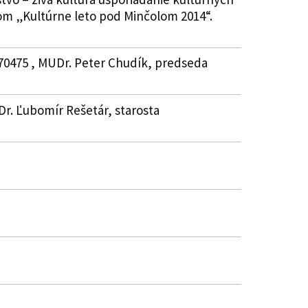
zvom „Kultúrne leto pod Minčolom 2014“.
870475 , MUDr. Peter Chudík, predseda
edDr. Ľubomír Rešetár, starosta