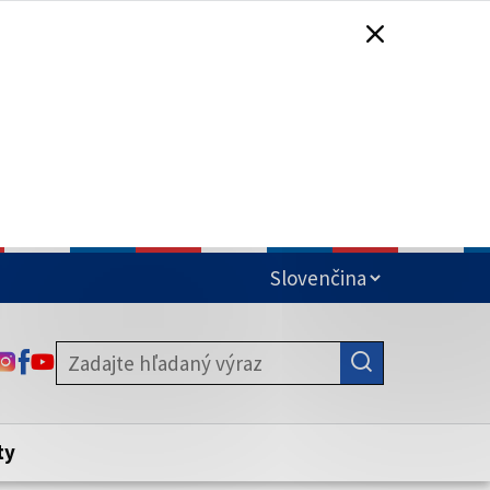
čená
ODKAZ SA OTVORÍ NA NOVEJ KARTE
ODKAZ SA OTVORÍ NA NOVEJ KARTE
ODKAZ SA OTVORÍ NA NOVEJ KARTE
stite, že zdieľate informácie iba cez
nku. Zabezpečená stránka vždy začína
ény webového sídla.
ty