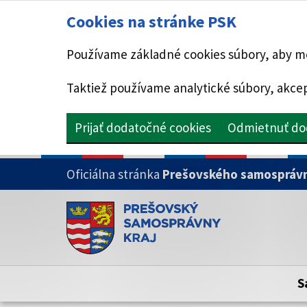
Cookies na stránke PSK
Používame základné cookies súbory, aby mo
Taktiež používame analytické súbory, akcep
Prijať dodatočné cookies
Odmietnuť do
PRESKOČIŤ NA HLAVNÝ OBSAH
Oficiálna stránka
Prešovského samosprávn
Doména psk.sk je oficiálna
Toto je oficiálna webová stránka Prešovsk
Oficiálne stránky využívajú doménu psk.sk.
S