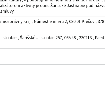
Realizátorom aktivity je obec Šarišské Jastriabie pod ná
o zmluvy.
amosprávny kraj , Námestie mieru 2, 080 01 Prešov , 37
astriabie , Šarišské Jastriabie 257, 065 48 , 330213 , Pa