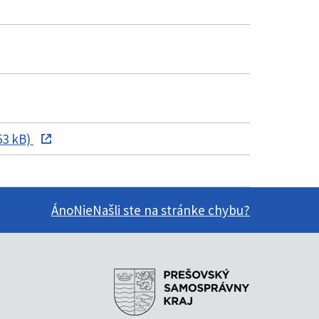
53 kB)
Áno
Nie
Našli ste na stránke chybu?