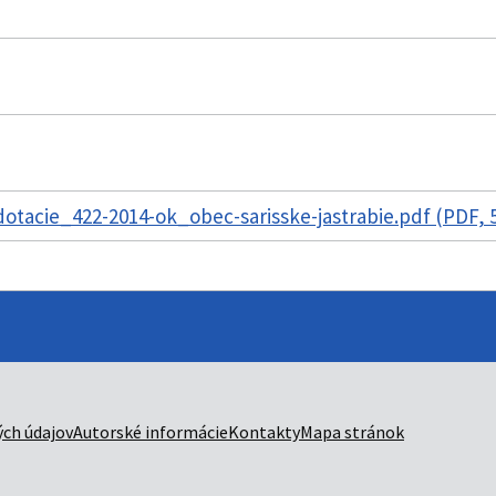
tacie_422-2014-ok_obec-sarisske-jastrabie.pdf (PDF, 
ch údajov
Autorské informácie
Kontakty
Mapa stránok