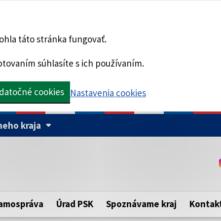
hla táto stránka fungovať.
tovaním súhlasíte s ich používaním.
datočné cookies
Nastavenia cookies
eho kraja
Táto stránka je zabezpe
Buďte pozorní a vždy sa ui
ého samosprávneho kraja.
zabezpečenú webovú strá
https:// pred názvom dom
amospráva
Úrad PSK
Spoznávame kraj
Kontak