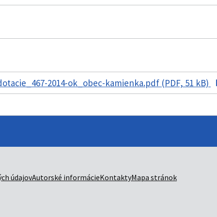
otacie_467-2014-ok_obec-kamienka.pdf (PDF, 51 kB)
ch údajov
Autorské informácie
Kontakty
Mapa stránok