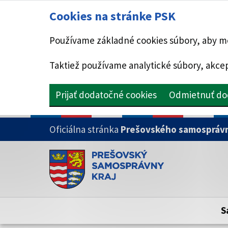
Cookies na stránke PSK
Používame základné cookies súbory, aby mo
Taktiež používame analytické súbory, akcep
Prijať dodatočné cookies
Odmietnuť do
PRESKOČIŤ NA HLAVNÝ OBSAH
Oficiálna stránka
Prešovského samosprávn
Doména psk.sk je oficiálna
Toto je oficiálna webová stránka Prešovsk
Oficiálne stránky využívajú doménu psk.sk.
S