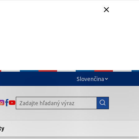
čená
ODKAZ SA OTVORÍ NA NOVEJ KARTE
ODKAZ SA OTVORÍ NA NOVEJ KARTE
ODKAZ SA OTVORÍ NA NOVEJ KARTE
stite, že zdieľate informácie iba cez
nku. Zabezpečená stránka vždy začína
ény webového sídla.
ty