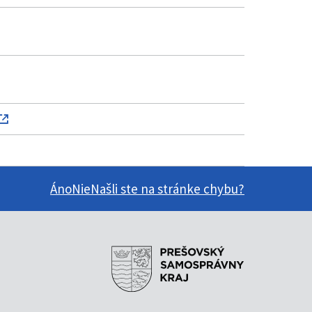
Áno
Nie
Našli ste na stránke chybu?