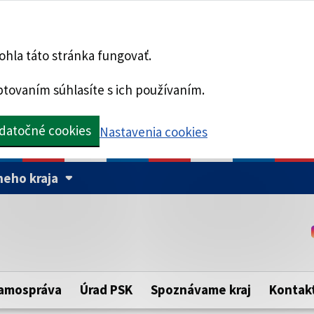
hla táto stránka fungovať.
tovaním súhlasíte s ich používaním.
datočné cookies
Nastavenia cookies
eho kraja
Táto stránka je zabezpe
Buďte pozorní a vždy sa ui
ého samosprávneho kraja.
zabezpečenú webovú strá
https:// pred názvom dom
amospráva
Úrad PSK
Spoznávame kraj
Kontak