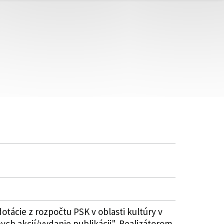
tácie z rozpočtu PSK v oblasti kultúry v
ch akcií/vydanie publikácii". Realizátorom