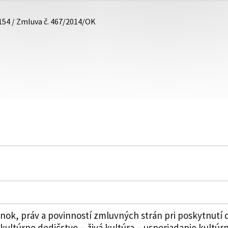
154 / Zmluva č. 467/2014/OK
, práv a povinností zmluvných strán pri poskytnutí do
túrne dedičstvo – živá kultúra – usporiadanie kultúrny