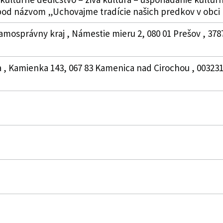
 pod názvom „Uchovajme tradície našich predkov v obci
amosprávny kraj , Námestie mieru 2, 080 01 Prešov , 37
 , Kamienka 143, 067 83 Kamenica nad Cirochou , 0032311