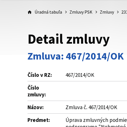
Úradná tabuľa
Zmluvy PSK
Zmluvy
23
Detail zmluvy
Zmluva: 467/2014/OK
Číslo v RZ:
467/2014/OK
Číslo
zmluvy:
Názov:
Zmluva č. 467/2014/OK
Predmet:
Úprava zmluvných podmienok
podprograme "Nehmotné kul