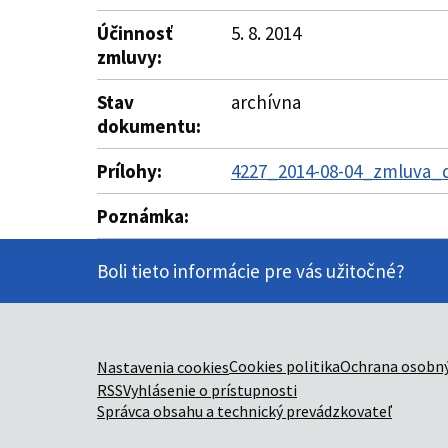
Účinnosť
5. 8. 2014
zmluvy:
Stav
archívna
dokumentu:
Prílohy:
4227_2014-08-04_zmluva_d
Poznámka:
Boli tieto informácie pre vás užitočné?
Cookies politika
Ochrana osobný
Nastavenia cookies
RSS
Vyhlásenie o prístupnosti
Správca obsahu a technický prevádzkovateľ