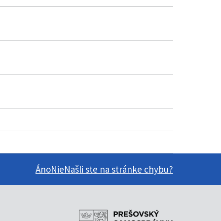
Áno
Nie
Našli ste na stránke chybu?