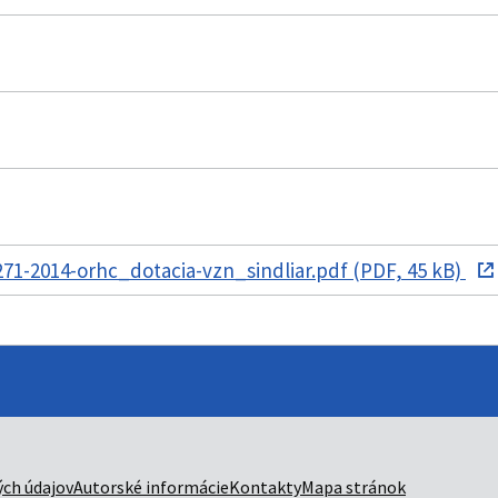
1-2014-orhc_dotacia-vzn_sindliar.pdf (PDF, 45 kB)
ch údajov
Autorské informácie
Kontakty
Mapa stránok