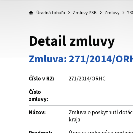
Úradná tabuľa
Zmluvy PSK
Zmluvy
23
Detail zmluvy
Zmluva: 271/2014/OR
Číslo v RZ:
271/2014/ORHC
Číslo
zmluvy:
Názov:
Zmluva o poskytnutí dotác
kraja"
Predmet:
Úprava zmluvných podmieno