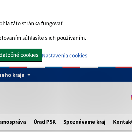
hla táto stránka fungovať.
tovaním súhlasíte s ich používaním.
datočné cookies
Nastavenia cookies
eho kraja
Táto stránka je zabezpe
Buďte pozorní a vždy sa ui
ého samosprávneho kraja.
zabezpečenú webovú strá
https:// pred názvom dom
amospráva
Úrad PSK
Spoznávame kraj
Kontak