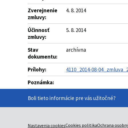
Zverejnenie
4. 8. 2014
zmluvy:
Účinnosť
5. 8. 2014
zmluvy:
Stav
archívna
dokumentu:
Prílohy:
4110_2014-08-04_zmluva_27
Poznámka:
Boli tieto informácie pre vás užitočné?
Cookies politika
Ochrana osobný
Nastavenia cookies