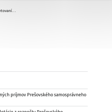
kytovaní…
astných príjmov Prešovského samosprávneho
dotácie z rozpočtu Prešovského