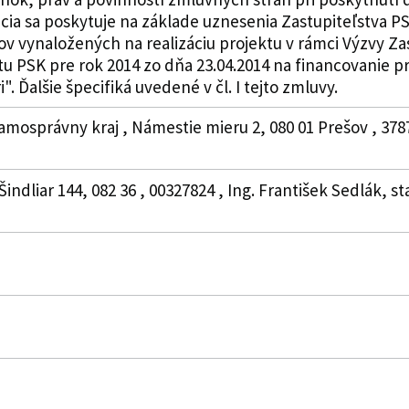
ia sa poskytuje na základe uznesenia Zastupiteľstva PSK
v vynaložených na realizáciu projektu v rámci Výzvy Zas
čtu PSK pre rok 2014 zo dňa 23.04.2014 na financovanie 
i". Ďalšie špecifiká uvedené v čl. I tejto zmluvy.
amosprávny kraj , Námestie mieru 2, 080 01 Prešov , 37
 Šindliar 144, 082 36 , 00327824 , Ing. František Sedlák, s