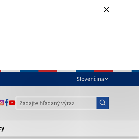
čená
ODKAZ SA OTVORÍ NA NOVEJ KARTE
ODKAZ SA OTVORÍ NA NOVEJ KARTE
ODKAZ SA OTVORÍ NA NOVEJ KARTE
stite, že zdieľate informácie iba cez
nku. Zabezpečená stránka vždy začína
ény webového sídla.
ty