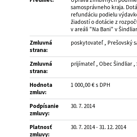
samosprávneho kraja. Dotác
refundáciu podielu výdavko
žiadostí o dotácie z rozpo
v areáli "Na Bani" v Šindliar
Zmluvná
poskytovateľ , Prešovský s
strana:
Zmluvná
prijímateľ , Obec Šindliar ,
strana:
Hodnota
1 000,00 € s DPH
zmluv:
Podpísanie
30. 7. 2014
zmluvy:
Platnosť
30. 7. 2014 - 31. 12. 2014
zmluvy: