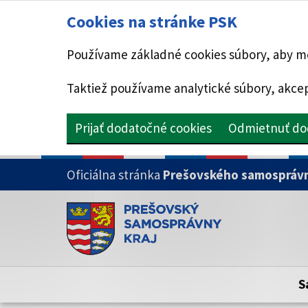
Cookies na stránke PSK
Používame základné cookies súbory, aby mo
Taktiež používame analytické súbory, akcep
Prijať dodatočné cookies
Odmietnuť do
PRESKOČIŤ NA HLAVNÝ OBSAH
Oficiálna stránka
Prešovského samosprávn
Doména psk.sk je oficiálna
Toto je oficiálna webová stránka Prešovsk
Oficiálne stránky využívajú doménu psk.sk.
S