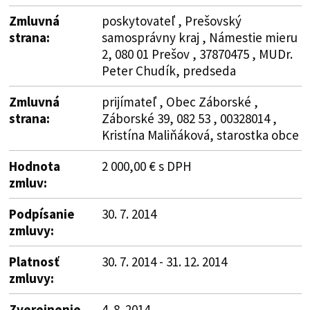
Zmluvná
poskytovateľ , Prešovský
strana:
samosprávny kraj , Námestie mieru
2, 080 01 Prešov , 37870475 , MUDr.
Peter Chudík, predseda
Zmluvná
prijímateľ , Obec Záborské ,
strana:
Záborské 39, 082 53 , 00328014 ,
Kristína Maliňáková, starostka obce
Hodnota
2 000,00 € s DPH
zmluv:
Podpísanie
30. 7. 2014
zmluvy:
Platnosť
30. 7. 2014 - 31. 12. 2014
zmluvy:
Zverejnenie
4. 8. 2014