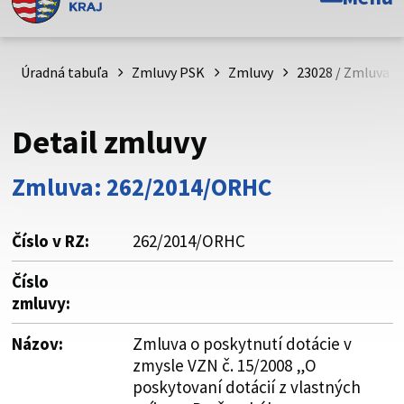
Toto je oficiálna webová stránka Prešovského
samosprávneho kraja. Oficiálne stránky využívajú doménu
psk.sk.
Úradná tabuľa
Zmluvy PSK
Zmluvy
23028 / Zmluva o 
Táto stránka je zabezpečená
Detail zmluvy
Buďte pozorní a vždy sa uistite, že zdieľate informácie iba
cez zabezpečenú webovú stránku. Zabezpečená stránka
Zmluva: 262/2014/ORHC
vždy začína https:// pred názvom domény webového sídla.
Číslo v RZ:
262/2014/ORHC
Číslo
zmluvy:
Názov:
Zmluva o poskytnutí dotácie v
zmysle VZN č. 15/2008 „O
poskytovaní dotácií z vlastných