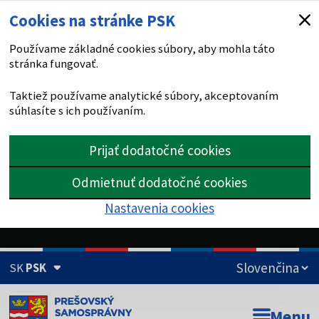
Cookies na stránke PSK
Používame základné cookies súbory, aby mohla táto
stránka fungovať.
Taktiež používame analytické súbory, akceptovaním
súhlasíte s ich používaním.
Prijať dodatočné cookies
Odmietnuť dodatočné cookies
Nastavenia cookies
SK
PSK
Doména psk.sk je oficiálna
Menu