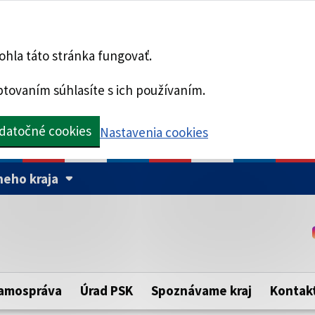
hla táto stránka fungovať.
tovaním súhlasíte s ich používaním.
datočné cookies
Nastavenia cookies
eho kraja
Táto stránka je zabezpe
Buďte pozorní a vždy sa ui
ého samosprávneho kraja.
zabezpečenú webovú strá
https:// pred názvom dom
amospráva
Úrad PSK
Spoznávame kraj
Kontak