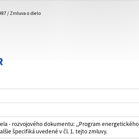
987 / Zmluva o dielo
R
iela - rozvojového dokumentu: „Program energetické
šie špecifiká uvedené v čl. 1. tejto zmluvy.