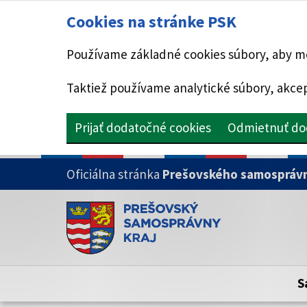
Cookies na stránke PSK
Používame základné cookies súbory, aby mo
Taktiež používame analytické súbory, akcep
Prijať dodatočné cookies
Odmietnuť do
PRESKOČIŤ NA HLAVNÝ OBSAH
Oficiálna stránka
Prešovského samosprávn
Doména psk.sk je oficiálna
Toto je oficiálna webová stránka Prešovsk
Oficiálne stránky využívajú doménu psk.sk.
S