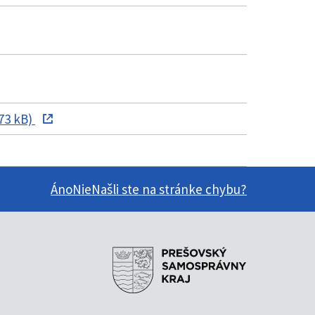
73 kB)
Áno
Nie
Našli ste na stránke chybu?