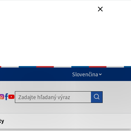
čená
ODKAZ SA OTVORÍ NA NOVEJ KARTE
ODKAZ SA OTVORÍ NA NOVEJ KARTE
ODKAZ SA OTVORÍ NA NOVEJ KARTE
stite, že zdieľate informácie iba cez
nku. Zabezpečená stránka vždy začína
ény webového sídla.
ty