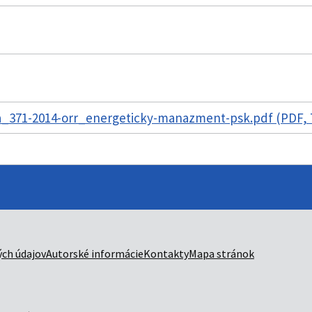
_371-2014-orr_energeticky-manazment-psk.pdf (PDF, 
ch údajov
Autorské informácie
Kontakty
Mapa stránok