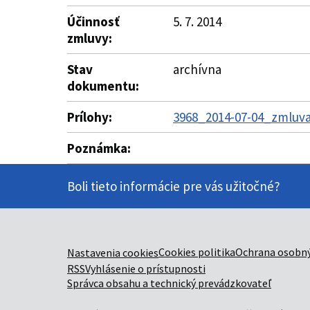
Účinnosť
5. 7. 2014
zmluvy:
Stav
archívna
dokumentu:
Prílohy:
3968_2014-07-04_zmluva
Poznámka:
Boli tieto informácie pre vás užitočné?
Cookies politika
Ochrana osobný
Nastavenia cookies
RSS
Vyhlásenie o prístupnosti
Správca obsahu a technický prevádzkovateľ