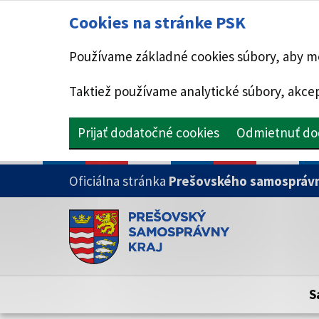
Cookies na stránke PSK
Používame základné cookies súbory, aby mo
Taktiež používame analytické súbory, akcep
Prijať dodatočné cookies
Odmietnuť do
PRESKOČIŤ NA HLAVNÝ OBSAH
Oficiálna stránka
Prešovského samosprávn
Doména psk.sk je oficiálna
Toto je oficiálna webová stránka Prešovsk
Oficiálne stránky využívajú doménu psk.sk.
S