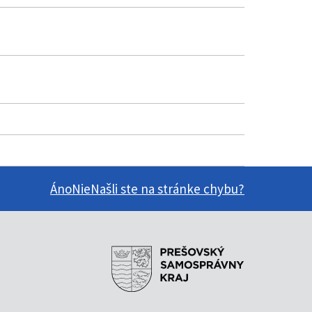
Áno
Nie
Našli ste na stránke chybu?