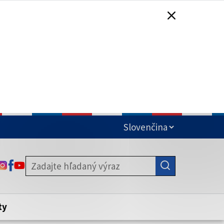
čená
ODKAZ SA OTVORÍ NA NOVEJ KARTE
ODKAZ SA OTVORÍ NA NOVEJ KARTE
ODKAZ SA OTVORÍ NA NOVEJ KARTE
stite, že zdieľate informácie iba cez
nku. Zabezpečená stránka vždy začína
ény webového sídla.
ty