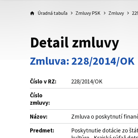
Úradná tabuľa
Zmluvy PSK
Zmluvy
22
Detail zmluvy
Zmluva: 228/2014/OK
Číslo v RZ:
228/2014/OK
Číslo
zmluvy:
Názov:
Zmluva o poskytnutí finanč
Predmet:
Poskytnutie dotácie zo štá
kultúre - Krajská súťaž det