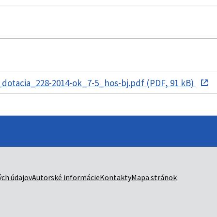
otacia_228-2014-ok_7-5_hos-bj.pdf (PDF, 91 kB)
ch údajov
Autorské informácie
Kontakty
Mapa stránok