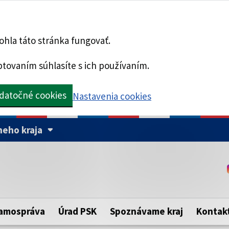
hla táto stránka fungovať.
tovaním súhlasíte s ich používaním.
datočné cookies
Nastavenia cookies
eho kraja
Táto stránka je zabezpe
Buďte pozorní a vždy sa ui
ého samosprávneho kraja.
zabezpečenú webovú strá
https:// pred názvom dom
amospráva
Úrad PSK
Spoznávame kraj
Kontak