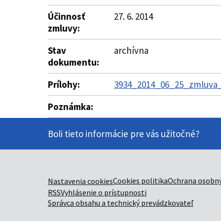
Účinnosť
27. 6. 2014
zmluvy:
Stav
archívna
dokumentu:
Prílohy:
3934_2014_06_25_zmluva_d
Poznámka:
Boli tieto informácie pre vás užitočné?
Cookies politika
Ochrana osobný
Nastavenia cookies
RSS
Vyhlásenie o prístupnosti
Správca obsahu a technický prevádzkovateľ