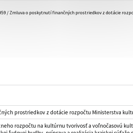
959 / Zmluva o poskytnutí finančných prostriedkov z dotácie rozp
ných prostriedkov z dotácie rozpočtu Ministerstva kult
tneho rozpočtu na kultúrnu tvorivosť a voľnočasovú kult
skej ľudovej hudby, príprava a realizácia krajskej súťaže 