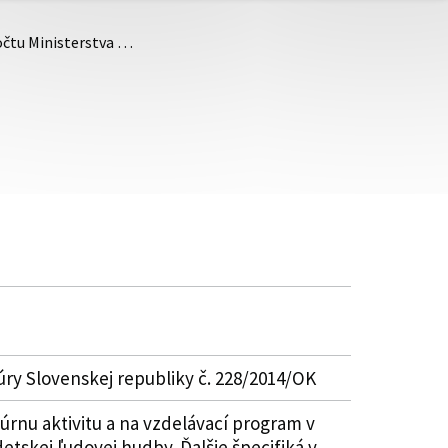
očtu Ministerstva …
úry Slovenskej republiky č. 228/2014/OK
úrnu aktivitu a na vzdelávací program v
detskej ľudovej hudby. Ďalšie špecifiká v