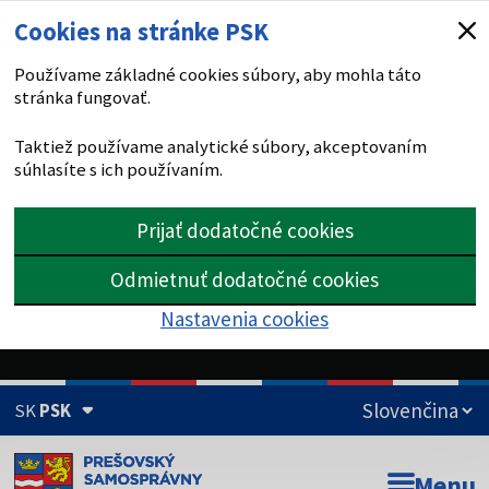
Cookies na stránke PSK
Používame základné cookies súbory, aby mohla táto
stránka fungovať.
Taktiež používame analytické súbory, akceptovaním
súhlasíte s ich používaním.
Prijať dodatočné cookies
Odmietnuť dodatočné cookies
Nastavenia cookies
SK
PSK
Doména psk.sk je oficiálna
Menu