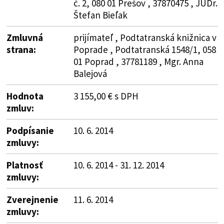
č. 2, 080 01 Prešov , 37870475 , JUDr.
Štefan Bieľak
Zmluvná
prijímateľ , Podtatranská knižnica v
strana:
Poprade , Podtatranská 1548/1, 058
01 Poprad , 37781189 , Mgr. Anna
Balejová
Hodnota
3 155,00 € s DPH
zmluv:
Podpísanie
10. 6. 2014
zmluvy:
Platnosť
10. 6. 2014 - 31. 12. 2014
zmluvy:
Zverejnenie
11. 6. 2014
zmluvy: