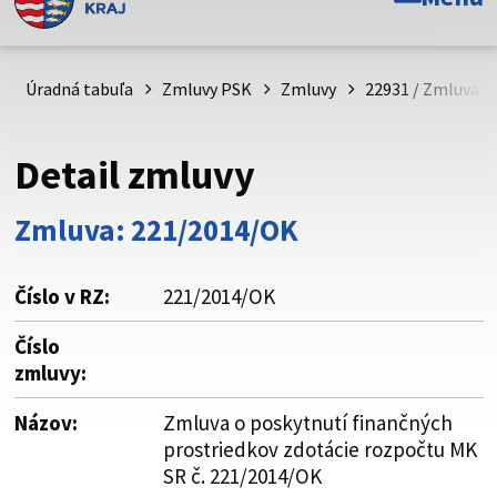
Toto je oficiálna webová stránka Prešovského
samosprávneho kraja. Oficiálne stránky využívajú doménu
psk.sk.
Úradná tabuľa
Zmluvy PSK
Zmluvy
22931 / Zmluva o
Táto stránka je zabezpečená
Detail zmluvy
Buďte pozorní a vždy sa uistite, že zdieľate informácie iba
cez zabezpečenú webovú stránku. Zabezpečená stránka
Zmluva: 221/2014/OK
vždy začína https:// pred názvom domény webového sídla.
Číslo v RZ:
221/2014/OK
Číslo
zmluvy:
Názov:
Zmluva o poskytnutí finančných
prostriedkov zdotácie rozpočtu MK
SR č. 221/2014/OK