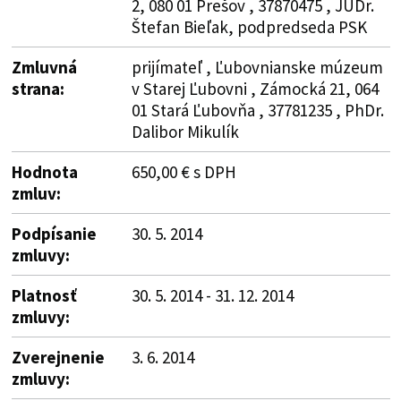
2, 080 01 Prešov , 37870475 , JUDr.
Štefan Bieľak, podpredseda PSK
Zmluvná
prijímateľ , Ľubovnianske múzeum
strana:
v Starej Ľubovni , Zámocká 21, 064
01 Stará Ľubovňa , 37781235 , PhDr.
Dalibor Mikulík
Hodnota
650,00 € s DPH
zmluv:
Podpísanie
30. 5. 2014
zmluvy:
Platnosť
30. 5. 2014 - 31. 12. 2014
zmluvy:
Zverejnenie
3. 6. 2014
zmluvy: