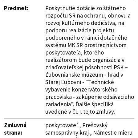
Predmet:
Poskytnutie dotácie zo štátneho
rozpočtu SR na ochranu, obnovu a
rozvoj kultúrneho dedičstva, na
podporu realizácie projektu
podporeného v rámci dotačného
systému MK SR prostredníctvom
poskytovateľa, ktorého
realizátorom bude organizácia v
zriaďovateľskej pôsobnosti PSK –
Ľubovnianske múzeum - hrad v
Starej Ľubovni - "Technické
vybavenie konzervátorského
pracoviska - zakúpenie odsávacieho
zariadenia". Ďalšie špecifiká
uvedené v čl. I. tejto zmluvy.
Zmluvná
poskytovateľ , Prešovský
strana:
samosprávny kraj , Námestie mieru