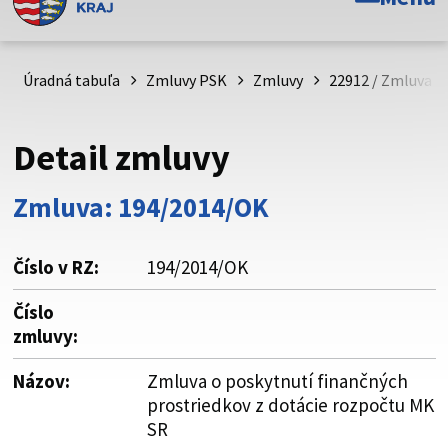
Toto je oficiálna webová stránka Prešovského
samosprávneho kraja. Oficiálne stránky využívajú doménu
psk.sk.
Úradná tabuľa
Zmluvy PSK
Zmluvy
22912 / Zmluva o
Táto stránka je zabezpečená
Detail zmluvy
Buďte pozorní a vždy sa uistite, že zdieľate informácie iba
cez zabezpečenú webovú stránku. Zabezpečená stránka
Zmluva: 194/2014/OK
vždy začína https:// pred názvom domény webového sídla.
Číslo v RZ:
194/2014/OK
Číslo
zmluvy:
Názov:
Zmluva o poskytnutí finančných
prostriedkov z dotácie rozpočtu MK
SR