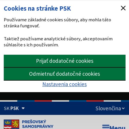
Cookies na stránke PSK
Používame základné cookies súbory, aby mohla táto
stránka fungovať.
Taktiež používame analytické súbory, akceptovaním
súhlasíte s ich používaním.
Prijať dodatočné cookies
Odmietnuť dodatočné cookies
Nastavenia cookies
SK
PSK
Doména psk.sk je oficiálna
Menu