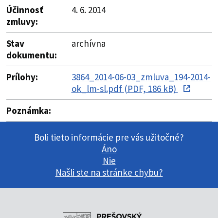
Účinnosť
4. 6. 2014
zmluvy:
Stav
archívna
dokumentu:
Prílohy:
3864_2014-06-03_zmluva_194-2014-
ok_lm-sl.pdf (PDF, 186 kB)
Poznámka:
Boli tieto informácie pre vás užitočné?
Áno
Nie
Našli ste na stránke chybu?