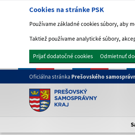
Cookies na stránke PSK
Používame základné cookies súbory, aby mo
Taktiež používame analytické súbory, akcep
Prijať dodatočné cookies
Odmietnuť do
PRESKOČIŤ NA HLAVNÝ OBSAH
Oficiálna stránka
Prešovského samosprávn
Doména psk.sk je oficiálna
Toto je oficiálna webová stránka Prešovsk
Oficiálne stránky využívajú doménu psk.sk.
S