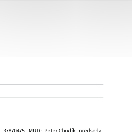
 , 37870475 , MUDr. Peter Chudík, predseda