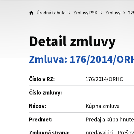
Úradná tabuľa
Zmluvy PSK
Zmluvy
22
Detail zmluvy
Zmluva: 176/2014/OR
Číslo v RZ:
176/2014/ORHC
Číslo zmluvy:
Názov:
Kúpna zmluva
Predmet:
Predaj a kúpa hnute
Zmluvná strana:
predávajúci , Prešo