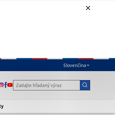
čená
ODKAZ SA OTVORÍ NA NOVEJ KARTE
ODKAZ SA OTVORÍ NA NOVEJ KARTE
ODKAZ SA OTVORÍ NA NOVEJ KARTE
stite, že zdieľate informácie iba cez
nku. Zabezpečená stránka vždy začína
ény webového sídla.
ty