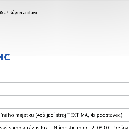
892 / Kúpna zmluva
HC
ľného majetku (4x šijací stroj TEXTIMA, 4x podstavec)
vský samosprávny kraj , Námestie mieru 2, 080 01 Prešov