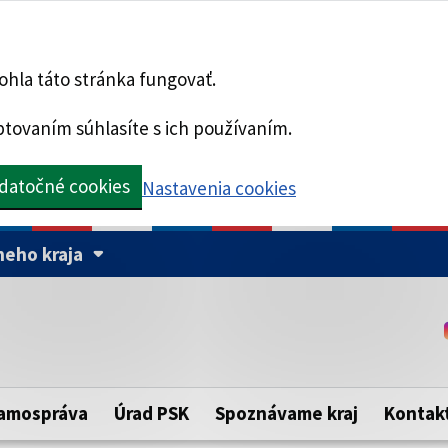
hla táto stránka fungovať.
tovaním súhlasíte s ich používaním.
datočné cookies
Nastavenia cookies
eho kraja
Táto stránka je zabezpe
Buďte pozorní a vždy sa ui
ého samosprávneho kraja.
zabezpečenú webovú strá
https:// pred názvom dom
amospráva
Úrad PSK
Spoznávame kraj
Kontak