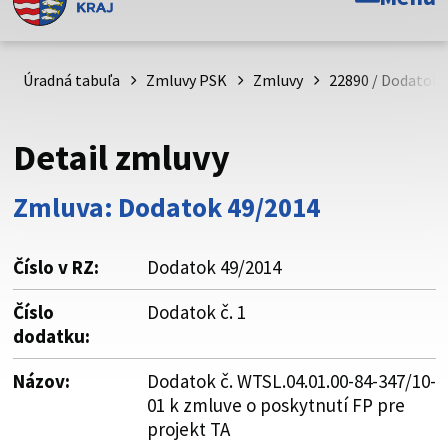
Toto je oficiálna webová stránka Prešovského
samosprávneho kraja. Oficiálne stránky využívajú doménu
psk.sk.
Úradná tabuľa
Zmluvy PSK
Zmluvy
22890 / Dodatok č
Táto stránka je zabezpečená
Detail zmluvy
Buďte pozorní a vždy sa uistite, že zdieľate informácie iba
cez zabezpečenú webovú stránku. Zabezpečená stránka
Zmluva: Dodatok 49/2014
vždy začína https:// pred názvom domény webového sídla.
Číslo v RZ:
Dodatok 49/2014
Číslo
Dodatok č. 1
dodatku:
Názov:
Dodatok č. WTSL.04.01.00-84-347/10-
01 k zmluve o poskytnutí FP pre
projekt TA