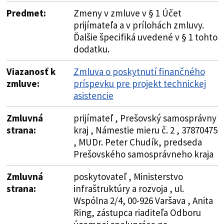
Predmet:
Zmeny v zmluve v § 1 Účet
prijímateľa a v prílohách zmluvy.
Ďalšie špecifiká uvedené v § 1 tohto
dodatku.
Viazanosť k
Zmluva o poskytnutí finančného
zmluve:
príspevku pre projekt technickej
asistencie
Zmluvná
prijímateľ , Prešovský samosprávny
strana:
kraj , Námestie mieru č. 2 , 37870475
, MUDr. Peter Chudík, predseda
Prešovského samosprávneho kraja
Zmluvná
poskytovateľ , Ministerstvo
strana:
infraštruktúry a rozvoja , ul.
Wspólna 2/4, 00-926 Varšava , Anita
Ring, zástupca riaditeľa Odboru