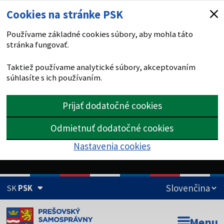
Cookies na stránke PSK
Používame základné cookies súbory, aby mohla táto
stránka fungovať.
Taktiež používame analytické súbory, akceptovaním
súhlasíte s ich používaním.
Prijať dodatočné cookies
Odmietnuť dodatočné cookies
Nastavenia cookies
SK
PSK
Doména psk.sk je oficiálna
Menu