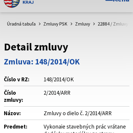
Toto je oficiálna webová stránka Prešovského
samosprávneho kraja. Oficiálne stránky využívajú doménu
psk.sk.
Úradná tabuľa
Zmluvy PSK
Zmluvy
22884 / Zmluvy o 
Táto stránka je zabezpečená
Detail zmluvy
Buďte pozorní a vždy sa uistite, že zdieľate informácie iba
cez zabezpečenú webovú stránku. Zabezpečená stránka
Zmluva: 148/2014/OK
vždy začína https:// pred názvom domény webového sídla.
Číslo v RZ:
148/2014/OK
Číslo
2/2014/ARR
zmluvy:
Názov:
Zmluvy o dielo č. 2/2014/ARR
Predmet:
Vykonaie stavebných prác vrátane