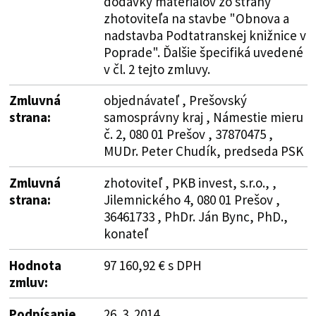
dodávky materiálov zo strany
zhotoviteľa na stavbe "Obnova a
nadstavba Podtatranskej knižnice v
Poprade". Ďalšie špecifiká uvedené
v čl. 2 tejto zmluvy.
Zmluvná
objednávateľ , Prešovský
strana:
samosprávny kraj , Námestie mieru
č. 2, 080 01 Prešov , 37870475 ,
MUDr. Peter Chudík, predseda PSK
Zmluvná
zhotoviteľ , PKB invest, s.r.o., ,
strana:
Jilemnického 4, 080 01 Prešov ,
36461733 , PhDr. Ján Bync, PhD.,
konateľ
Hodnota
97 160,92 € s DPH
zmluv:
Podpísanie
26. 3. 2014