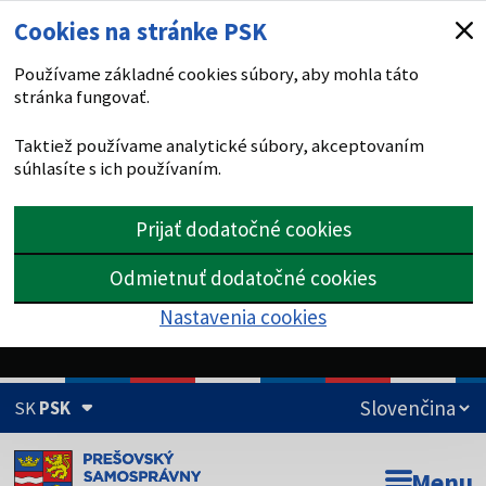
Cookies na stránke PSK
Používame základné cookies súbory, aby mohla táto
stránka fungovať.
Taktiež používame analytické súbory, akceptovaním
súhlasíte s ich používaním.
Prijať dodatočné cookies
Odmietnuť dodatočné cookies
Nastavenia cookies
SK
PSK
Doména psk.sk je oficiálna
Menu