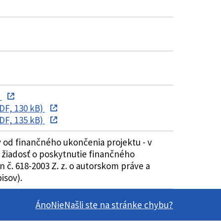
)
DF, 130 kB)
DF, 135 kB)
 od finančného ukončenia projektu - v
 žiadosť o poskytnutie finančného
 č. 618-2003 Z. z. o autorskom práve a
isov).
Áno
Nie
Našli ste na stránke chybu?