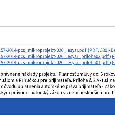
57-2014-pcs_mikroprojekt-020_lesysr.pdf (PDF, 530 kB
57-2014-pcs_mikroprojekt-020_lesysr_priloha03.pdf (P
57-2014-pcs_mikroprojekt-020_lesysr_priloha01.pdf (P
právnené náklady projektu. Platnosť zmluvy do: 5 rokov
lom a Príručkou pre prijímateľa. Príloha č. 2 Aktuálna
dôvodu uplatnenia autorského práva prijímateľa - Zákon
rským právom - autorský zákon v znení neskorších predp