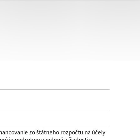
nancovanie zo štátneho rozpočtu na účely
orý je podrobne uvedený v žiadosti o