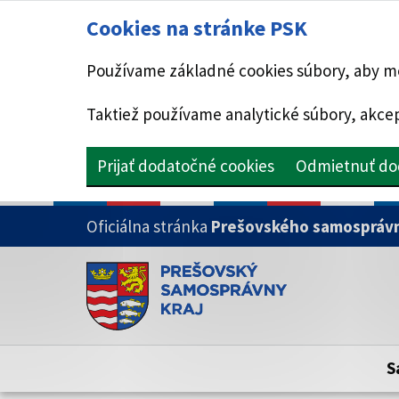
Cookies na stránke PSK
Používame základné cookies súbory, aby mo
Taktiež používame analytické súbory, akcep
Prijať dodatočné cookies
Odmietnuť do
PRESKOČIŤ NA HLAVNÝ OBSAH
Oficiálna stránka
Prešovského samosprávn
Doména psk.sk je oficiálna
Toto je oficiálna webová stránka Prešovsk
Oficiálne stránky využívajú doménu psk.sk.
S