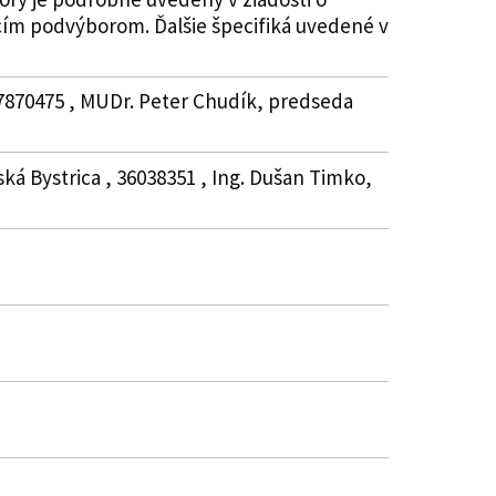
cím podvýborom. Ďalšie špecifiká uvedené v
37870475 , MUDr. Peter Chudík, predseda
ká Bystrica , 36038351 , Ing. Dušan Timko,