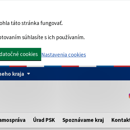
hla táto stránka fungovať.
tovaním súhlasíte s ich používaním.
datočné cookies
Nastavenia cookies
eho kraja
Táto stránka je zabezpe
Buďte pozorní a vždy sa ui
ého samosprávneho kraja.
zabezpečenú webovú strá
https:// pred názvom dom
amospráva
Úrad PSK
Spoznávame kraj
Kontak