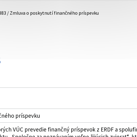
883 / Zmluva o poskytnutí finančného príspevku
S
nčného príspevku
rých VÚC prevedie finančný príspevok z ERDF a spolufi
tu „Spoločne za poznávaním voľne žijúcich zvierat“, kt