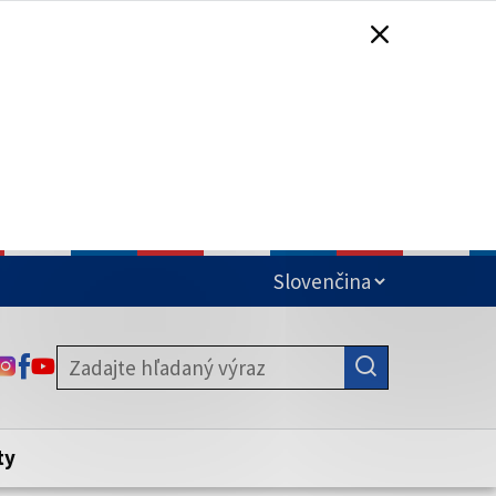
čená
ODKAZ SA OTVORÍ NA NOVEJ KARTE
ODKAZ SA OTVORÍ NA NOVEJ KARTE
ODKAZ SA OTVORÍ NA NOVEJ KARTE
stite, že zdieľate informácie iba cez
nku. Zabezpečená stránka vždy začína
ény webového sídla.
ty