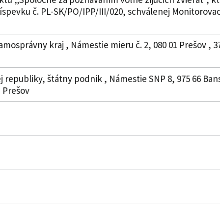
íspevku č. PL-SK/PO/IPP/III/020, schválenej Monitorova
amosprávny kraj , Námestie mieru č. 2, 080 01 Prešov , 
j republiky, štátny podnik , Námestie SNP 8, 975 66 Bans
 Prešov