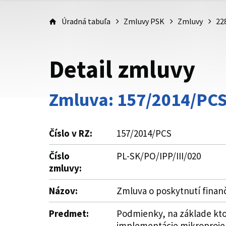
Úradná tabuľa
Zmluvy PSK
Zmluvy
22
Detail zmluvy
Zmluva: 157/2014/PC
Číslo v RZ:
157/2014/PCS
Číslo
PL-SK/PO/IPP/III/020
zmluvy:
Názov:
Zmluva o poskytnutí fina
Predmet:
Podmienky, na základe kto
implementácie mikroprojek