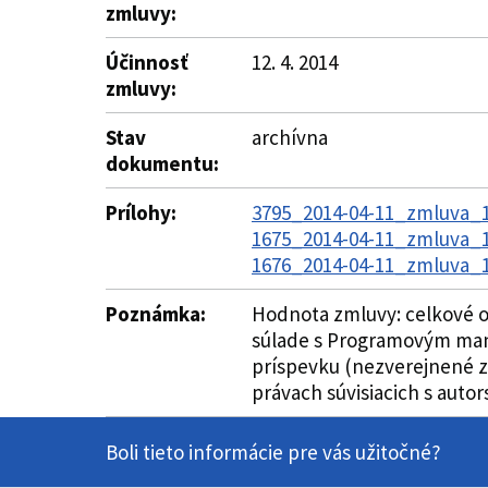
zmluvy:
Účinnosť
12. 4. 2014
zmluvy:
Stav
archívna
dokumentu:
Prílohy:
3795_2014-04-11_zmluva_1
1675_2014-04-11_zmluva_1
1676_2014-04-11_zmluva_1
Poznámka:
Hodnota zmluvy: celkové o
súlade s Programovým manuá
príspevku (nezverejnené z 
právach súvisiacich s auto
Boli tieto informácie pre vás užitočné?