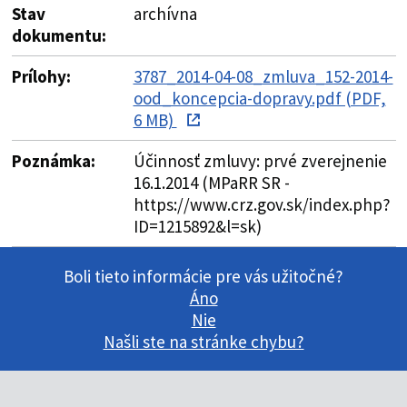
Stav
archívna
dokumentu:
Prílohy:
3787_2014-04-08_zmluva_152-2014-
ood_koncepcia-dopravy.pdf (PDF,
6 MB)
Poznámka:
Účinnosť zmluvy: prvé zverejnenie
16.1.2014 (MPaRR SR -
https://www.crz.gov.sk/index.php?
ID=1215892&l=sk)
Boli tieto informácie pre vás užitočné?
Áno
Nie
Našli ste na stránke chybu?