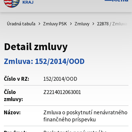
Toto je oficiálna webová stránka Prešovského
samosprávneho kraja. Oficiálne stránky využívajú doménu
psk.sk.
Úradná tabuľa
Zmluvy PSK
Zmluvy
22878 / Zmluva o
Táto stránka je zabezpečená
Detail zmluvy
Buďte pozorní a vždy sa uistite, že zdieľate informácie iba
cez zabezpečenú webovú stránku. Zabezpečená stránka
Zmluva: 152/2014/OOD
vždy začína https:// pred názvom domény webového sídla.
Číslo v RZ:
152/2014/OOD
Číslo
Z2214012063001
zmluvy:
Názov:
Zmluva o poskytnutí nenávratného
finančného príspevku