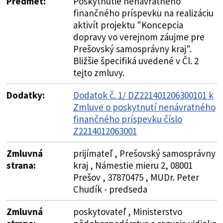
Predmet:
Poskytnutie nenávratného
finančného príspevku na realizáciu
aktivít projektu "Koncepcia
dopravy vo verejnom záujme pre
Prešovský samosprávny kraj".
Bližšie špecifiká uvedené v Čl. 2
tejto zmluvy.
Dodatky:
Dodatok č. 1/ DZ221401206300101 k
Zmluve o poskytnutí nenávratného
finančného príspevku číslo
Z2214012063001
Zmluvná
prijímateľ , Prešovský samosprávny
strana:
kraj , Námestie mieru 2, 08001
Prešov , 37870475 , MUDr. Peter
Chudík - predseda
Zmluvná
poskytovateľ , Ministerstvo