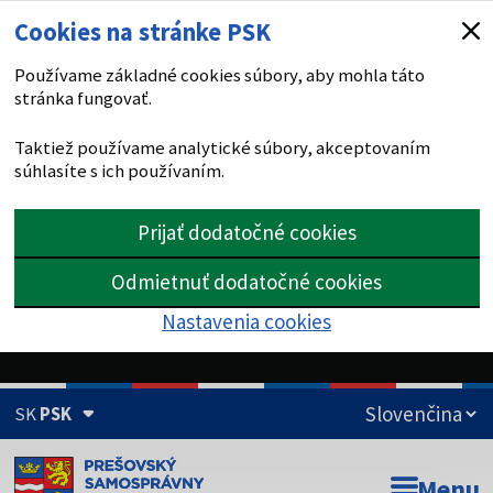
Cookies na stránke PSK
Používame základné cookies súbory, aby mohla táto
stránka fungovať.
Taktiež používame analytické súbory, akceptovaním
súhlasíte s ich používaním.
Prijať dodatočné cookies
Odmietnuť dodatočné cookies
Nastavenia cookies
SK
PSK
Doména psk.sk je oficiálna
Menu