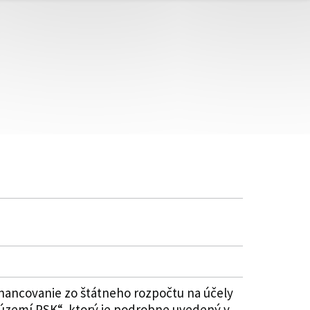
nancovanie zo štátneho rozpočtu na účely
zemí PSK“, ktorý je podrobne uvedený v