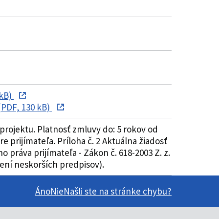
 kB)
PDF, 130 kB)
rojektu. Platnosť zmluvy do: 5 rokov od
prijímateľa. Príloha č. 2 Aktuálna žiadosť
práva prijímateľa - Zákon č. 618-2003 Z. z.
ení neskorších predpisov).
Áno
Nie
Našli ste na stránke chybu?