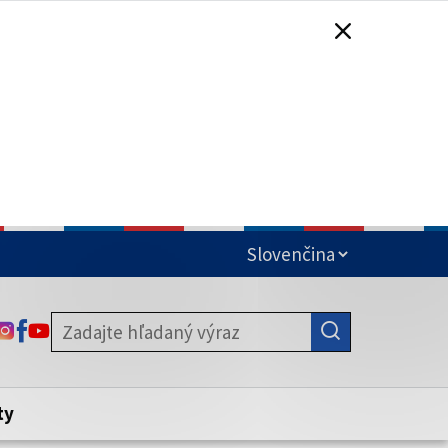
čená
ODKAZ SA OTVORÍ NA NOVEJ KARTE
ODKAZ SA OTVORÍ NA NOVEJ KARTE
ODKAZ SA OTVORÍ NA NOVEJ KARTE
stite, že zdieľate informácie iba cez
nku. Zabezpečená stránka vždy začína
ény webového sídla.
ty