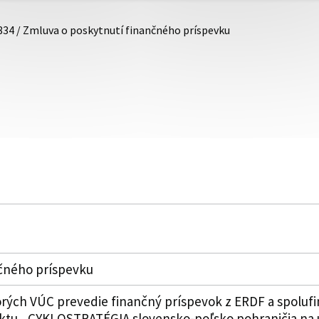
834 / Zmluva o poskytnutí finančného príspevku
nčného príspevku
rých VÚC prevedie finančný príspevok z ERDF a spolufi
ktu „CYKLOSTRATÉGIA slovensko-poľsko pohraničia na ú