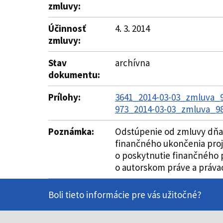
zmluvy:
Účinnosť
4. 3. 2014
zmluvy:
Stav
archívna
dokumentu:
Prílohy:
3641_2014-03-03_zmluva_9
973_2014-03-03_zmluva_98
Poznámka:
Odstúpenie od zmluvy dňa 
finančného ukončenia proje
o poskytnutie finančného p
o autorskom práve a právac
Boli tieto informácie pre vás užitočné?