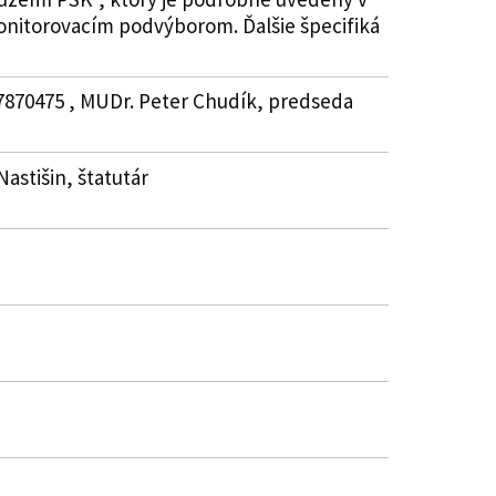
Monitorovacím podvýborom. Ďalšie špecifiká
37870475 , MUDr. Peter Chudík, predseda
Nastišin, štatutár