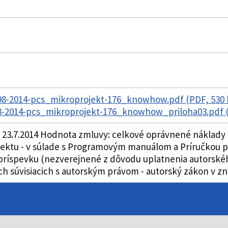
8-2014-pcs_mikroprojekt-176_knowhow.pdf (PDF, 530
-2014-pcs_mikroprojekt-176_knowhow_priloha03.pdf (
23.7.2014 Hodnota zmluvy: celkové oprávnené náklady p
ktu - v súlade s Programovým manuálom a Príručkou pre 
ríspevku (nezverejnené z dôvodu uplatnenia autorského 
h súvisiacich s autorským právom - autorský zákon v zn