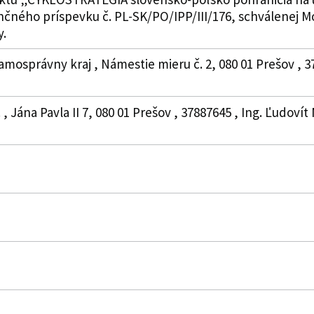
ančného príspevku č. PL-SK/PO/IPP/III/176, schválenej 
y.
amosprávny kraj , Námestie mieru č. 2, 080 01 Prešov , 
, Jána Pavla II 7, 080 01 Prešov , 37887645 , Ing. Ľudovít 