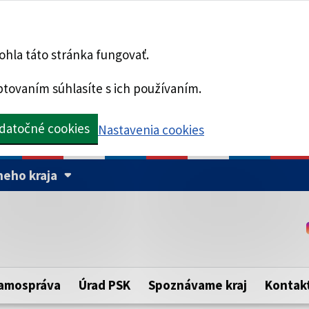
hla táto stránka fungovať.
tovaním súhlasíte s ich používaním.
datočné cookies
Nastavenia cookies
eho kraja
Táto stránka je zabezpe
Buďte pozorní a vždy sa ui
ého samosprávneho kraja.
zabezpečenú webovú strá
https:// pred názvom dom
amospráva
Úrad PSK
Spoznávame kraj
Kontak