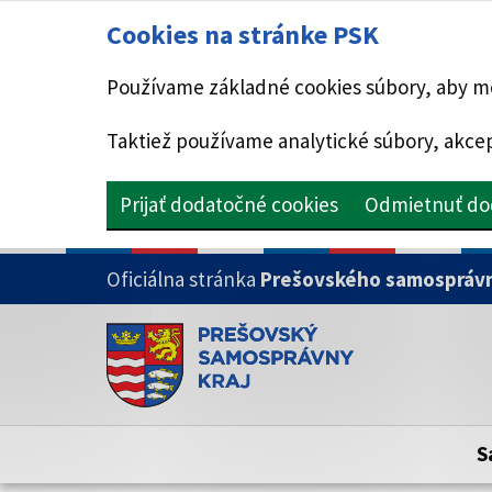
Cookies na stránke PSK
Používame základné cookies súbory, aby mo
Taktiež používame analytické súbory, akcep
Prijať dodatočné cookies
Odmietnuť do
PRESKOČIŤ NA HLAVNÝ OBSAH
Oficiálna stránka
Prešovského samosprávn
Doména psk.sk je oficiálna
Toto je oficiálna webová stránka Prešovsk
Oficiálne stránky využívajú doménu psk.sk.
S