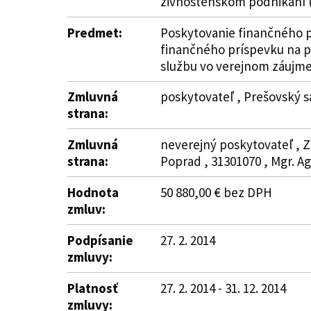
živnostenskom podnikaní (
Predmet:
Poskytovanie finančného pr
finančného príspevku na p
službu vo verejnom záujme
Zmluvná
poskytovateľ , Prešovský s
strana:
Zmluvná
neverejný poskytovateľ , 
strana:
Poprad , 31301070 , Mgr. A
Hodnota
50 880,00 € bez DPH
zmluv:
Podpísanie
27. 2. 2014
zmluvy:
Platnosť
27. 2. 2014 - 31. 12. 2014
zmluvy: