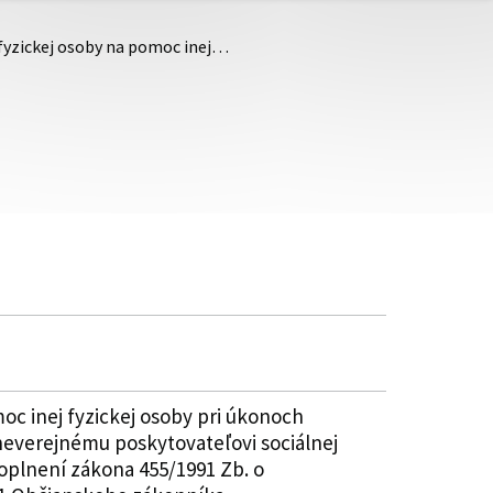
 fyzickej osoby na pomoc inej…
oc inej fyzickej osoby pri úkonoch
neverejnému poskytovateľovi sociálnej
doplnení zákona 455/1991 Zb. o