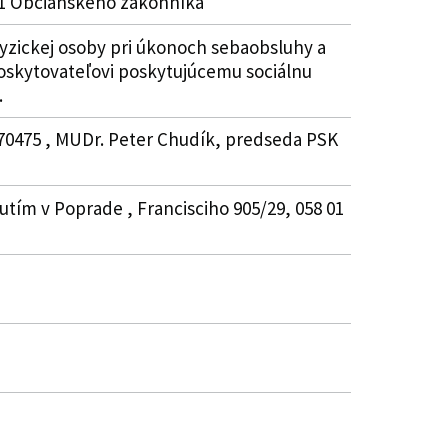
51 Občianskeho zákonníka
fyzickej osoby pri úkonoch sebaobsluhy a
oskytovateľovi poskytujúcemu sociálnu
.
870475 , MUDr. Peter Chudík, predseda PSK
ím v Poprade , Francisciho 905/29, 058 01