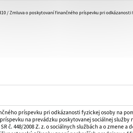
810 / Zmluva o poskytovaní finančného príspevku pri odkázanosti
čného príspevku pri odkázanosti fyzickej osoby na pom
príspevku na prevádzku poskytovanej sociálnej služby 
SR č. 448/2008 Z. z. o sociálnych službách a o zmene a 