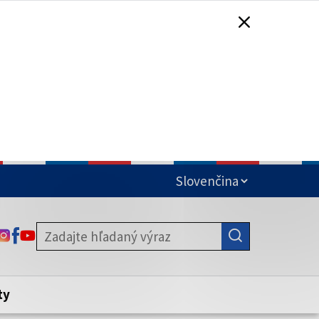
čená
ODKAZ SA OTVORÍ NA NOVEJ KARTE
ODKAZ SA OTVORÍ NA NOVEJ KARTE
ODKAZ SA OTVORÍ NA NOVEJ KARTE
stite, že zdieľate informácie iba cez
nku. Zabezpečená stránka vždy začína
ény webového sídla.
ty