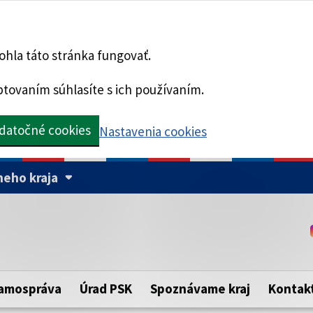
hla táto stránka fungovať.
tovaním súhlasíte s ich používaním.
datočné cookies
Nastavenia cookies
eho kraja
Táto stránka je zabezpe
Buďte pozorní a vždy sa ui
ého samosprávneho kraja.
zabezpečenú webovú strá
https:// pred názvom dom
amospráva
Úrad PSK
Spoznávame kraj
Kontak