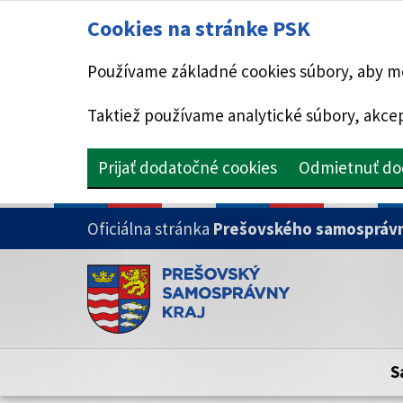
Cookies na stránke PSK
Používame základné cookies súbory, aby mo
Taktiež používame analytické súbory, akcep
Prijať dodatočné cookies
Odmietnuť do
PRESKOČIŤ NA HLAVNÝ OBSAH
Oficiálna stránka
Prešovského samosprávn
Doména psk.sk je oficiálna
Toto je oficiálna webová stránka Prešovsk
Oficiálne stránky využívajú doménu psk.sk.
S