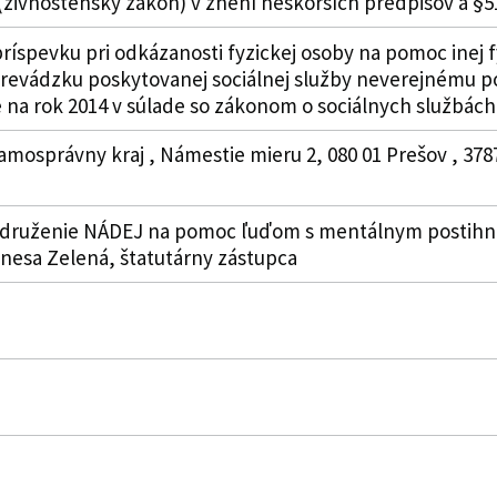
živnostenský zákon) v znení neskorších predpisov a §
íspevku pri odkázanosti fyzickej osoby na pomoc inej 
revádzku poskytovanej sociálnej služby neverejnému p
 na rok 2014 v súlade so zákonom o sociálnych službách
amosprávny kraj , Námestie mieru 2, 080 01 Prešov , 37
Združenie NÁDEJ na pomoc ľuďom s mentálnym postihnut
gnesa Zelená, štatutárny zástupca