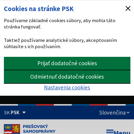
Cookies na stránke PSK
Používame základné cookies súbory, aby mohla táto
stránka fungovať.
Taktiež používame analytické súbory, akceptovaním
súhlasíte s ich používaním.
Prijať dodatočné cookies
Odmietnuť dodatočné cookies
Nastavenia cookies
SK
PSK
Doména psk.sk je oficiálna
Menu