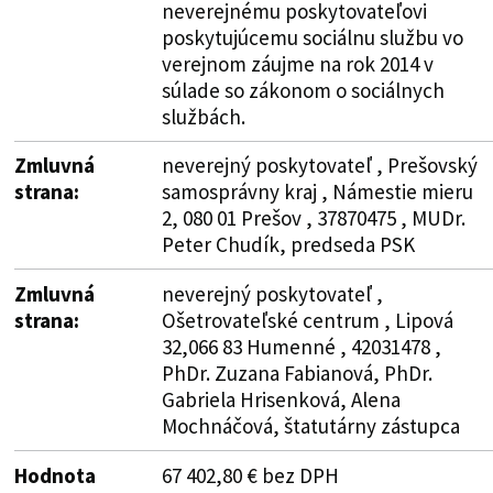
neverejnému poskytovateľovi
poskytujúcemu sociálnu službu vo
verejnom záujme na rok 2014 v
súlade so zákonom o sociálnych
službách.
Zmluvná
neverejný poskytovateľ , Prešovský
strana:
samosprávny kraj , Námestie mieru
2, 080 01 Prešov , 37870475 , MUDr.
Peter Chudík, predseda PSK
Zmluvná
neverejný poskytovateľ ,
strana:
Ošetrovateľské centrum , Lipová
32,066 83 Humenné , 42031478 ,
PhDr. Zuzana Fabianová, PhDr.
Gabriela Hrisenková, Alena
Mochnáčová, štatutárny zástupca
Hodnota
67 402,80 € bez DPH