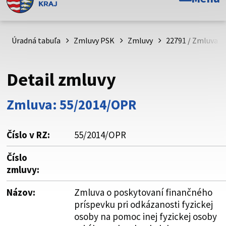
Toto je oficiálna webová stránka Prešovského
samosprávneho kraja. Oficiálne stránky využívajú doménu
psk.sk.
Úradná tabuľa
Zmluvy PSK
Zmluvy
22791 / Zmluva o
Táto stránka je zabezpečená
Detail zmluvy
Buďte pozorní a vždy sa uistite, že zdieľate informácie iba
cez zabezpečenú webovú stránku. Zabezpečená stránka
Zmluva: 55/2014/OPR
vždy začína https:// pred názvom domény webového sídla.
Číslo v RZ:
55/2014/OPR
Číslo
zmluvy:
Názov:
Zmluva o poskytovaní finančného
príspevku pri odkázanosti fyzickej
osoby na pomoc inej fyzickej osoby