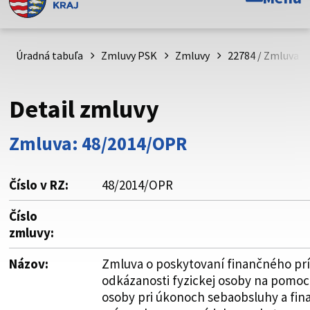
Toto je oficiálna webová stránka Prešovského
samosprávneho kraja. Oficiálne stránky využívajú doménu
psk.sk.
Úradná tabuľa
Zmluvy PSK
Zmluvy
22784 / Zmluva o
Táto stránka je zabezpečená
Detail zmluvy
Buďte pozorní a vždy sa uistite, že zdieľate informácie iba
cez zabezpečenú webovú stránku. Zabezpečená stránka
Zmluva: 48/2014/OPR
vždy začína https:// pred názvom domény webového sídla.
Číslo v RZ:
48/2014/OPR
Číslo
zmluvy:
Názov:
Zmluva o poskytovaní finančného prí
odkázanosti fyzickej osoby na pomoc i
osoby pri úkonoch sebaobsluhy a fi