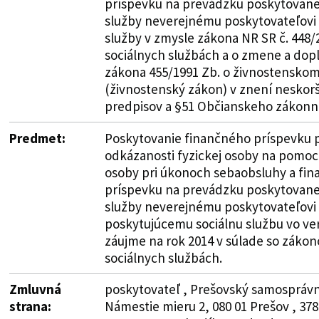
príspevku na prevádzku poskytovanej
služby neverejnému poskytovateľovi 
služby v zmysle zákona NR SR č. 448/2
sociálnych službách a o zmene a dop
zákona 455/1991 Zb. o živnostensko
(živnostenský zákon) v znení neskor
predpisov a §51 Občianskeho zákonn
Predmet:
Poskytovanie finančného príspevku p
odkázanosti fyzickej osoby na pomoc i
osoby pri úkonoch sebaobsluhy a fi
príspevku na prevádzku poskytovanej
služby neverejnému poskytovateľovi
poskytujúcemu sociálnu službu vo v
záujme na rok 2014 v súlade so záko
sociálnych službách.
Zmluvná
poskytovateľ , Prešovský samosprávny
strana:
Námestie mieru 2, 080 01 Prešov , 378