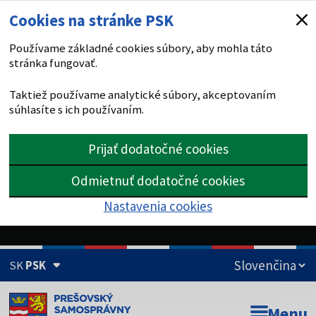
Cookies na stránke PSK
Používame základné cookies súbory, aby mohla táto
stránka fungovať.
Taktiež používame analytické súbory, akceptovaním
súhlasíte s ich používaním.
Prijať dodatočné cookies
Odmietnuť dodatočné cookies
Nastavenia cookies
SK
PSK
Doména psk.sk je oficiálna
Menu