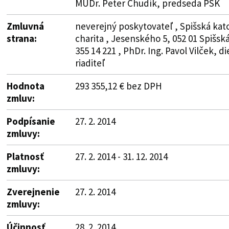
MUDr. Peter Chudík, predseda PSK
Zmluvná
neverejný poskytovateľ , Spišská kat
strana:
charita , Jesenského 5, 052 01 Spišsk
355 14 221 , PhDr. Ing. Pavol Vilček, d
riaditeľ
Hodnota
293 355,12 € bez DPH
zmluv:
Podpísanie
27. 2. 2014
zmluvy:
Platnosť
27. 2. 2014 - 31. 12. 2014
zmluvy:
Zverejnenie
27. 2. 2014
zmluvy:
Účinnosť
28. 2. 2014