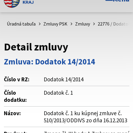
Toto je oficiálna webová stránka Prešovského
samosprávneho kraja. Oficiálne stránky využívajú doménu
psk.sk.
Úradná tabuľa
Zmluvy PSK
Zmluvy
22776 / Dodatok č
Táto stránka je zabezpečená
Detail zmluvy
Buďte pozorní a vždy sa uistite, že zdieľate informácie iba
cez zabezpečenú webovú stránku. Zabezpečená stránka
Zmluva: Dodatok 14/2014
vždy začína https:// pred názvom domény webového sídla.
Číslo v RZ:
Dodatok 14/2014
Číslo
Dodatok č. 1
dodatku:
Názov:
Dodatok č. 1 ku kúpnej zmluve č.
510/2013/ODDIVS zo dňa 16.12.2013