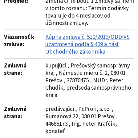
Predmet:
Zmena čl. III bodu 1 Zmluvy sa mení
v tomto rozsahu: Termín dodávky
tovaru je do 4 mesiacov od
účinnosti zmluvy.
Viazanosť k
Kúpna zmluva č. 510/2013/ODDIVS
zmluve:
uzatvorená podľa § 409 a násl.
Obchodného zákonníka
Zmluvná
kupujúci , Prešovský samosprávny
strana:
kraj , Námestie mieru č. 2, 080 01
Prešov , 37870475 , MUDr. Peter
Chudík, predseda samosprávneho
kraja
Zmluvná
predávajúci , PcProfi, s.r.o. ,
strana:
Rumanová 22, 080 01 Prešov ,
44685173 , Ing. Peter Krafčík,
konateľ