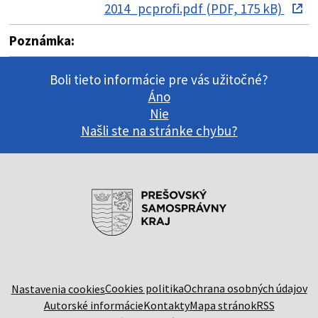
2014_pcprofi.pdf (PDF, 175 kB)
Poznámka:
Boli tieto informácie pre vás užitočné?
Áno
Nie
Našli ste na stránke chybu?
Cookies politika
Ochrana osobných údajov
Nastavenia cookies
Autorské informácie
Kontakty
Mapa stránok
RSS