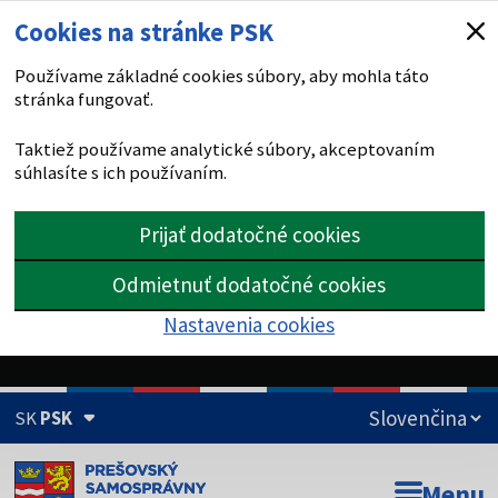
Cookies na stránke PSK
Používame základné cookies súbory, aby mohla táto
stránka fungovať.
Taktiež používame analytické súbory, akceptovaním
súhlasíte s ich používaním.
Prijať dodatočné cookies
Odmietnuť dodatočné cookies
Nastavenia cookies
SK
PSK
Doména psk.sk je oficiálna
Menu