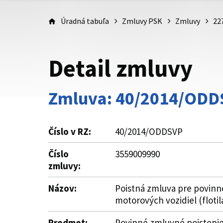
Úradná tabuľa
Zmluvy PSK
Zmluvy
22
Detail zmluvy
Zmluva: 40/2014/ODD
Číslo v RZ:
40/2014/ODDSVP
Číslo
3559009990
zmluvy:
Názov:
Poistná zmluva pre povin
motorových vozidiel (flotil
Predmet:
Povinné zmluvné poistenie