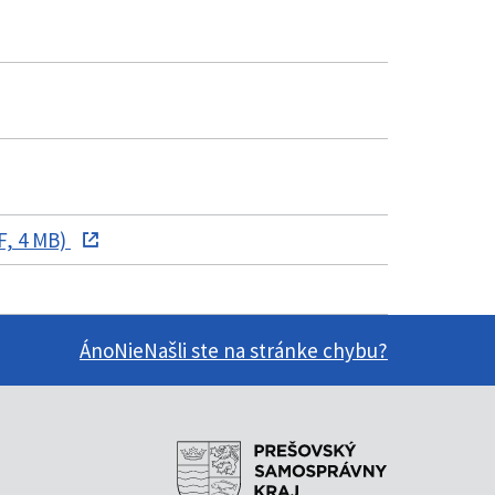
F, 4 MB)
Áno
Nie
Našli ste na stránke chybu?