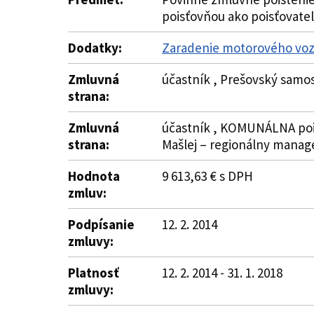
poisťovňou ako poisťovatel
Dodatky:
Zaradenie motorového voz
Zmluvná
účastník , Prešovský samos
strana:
Zmluvná
účastník , KOMUNÁLNA poisťo
strana:
Mašlej – regionálny manag
Hodnota
9 613,63 € s DPH
zmluv:
Podpísanie
12. 2. 2014
zmluvy:
Platnosť
12. 2. 2014 - 31. 1. 2018
zmluvy: