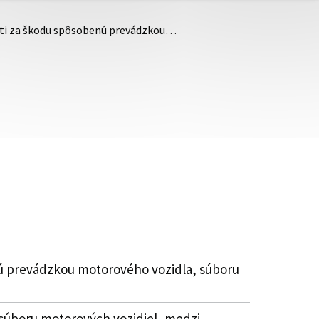
sti za škodu spôsobenú prevádzkou…
ú prevádzkou motorového vozidla, súboru
súboru motorových vozidiel, medzi