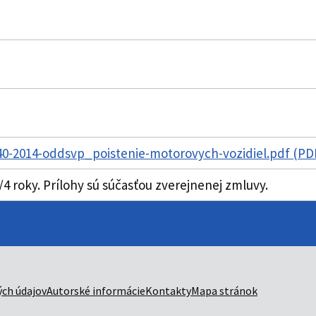
0-2014-oddsvp_poistenie-motorovych-vozidiel.pdf (PD
4 roky. Prílohy sú súčasťou zverejnenej zmluvy.
ch údajov
Autorské informácie
Kontakty
Mapa stránok