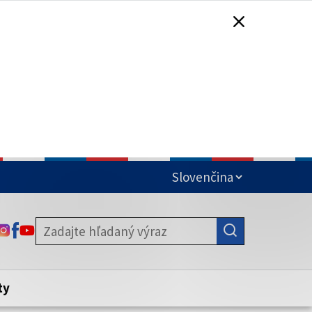
čená
ODKAZ SA OTVORÍ NA NOVEJ KARTE
ODKAZ SA OTVORÍ NA NOVEJ KARTE
ODKAZ SA OTVORÍ NA NOVEJ KARTE
stite, že zdieľate informácie iba cez
nku. Zabezpečená stránka vždy začína
ény webového sídla.
ty