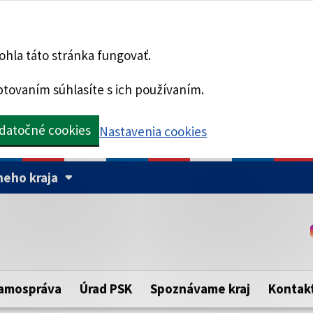
hla táto stránka fungovať.
tovaním súhlasíte s ich používaním.
datočné cookies
Nastavenia cookies
eho kraja
Táto stránka je zabezpe
Buďte pozorní a vždy sa ui
ého samosprávneho kraja.
zabezpečenú webovú strá
https:// pred názvom dom
amospráva
Úrad PSK
Spoznávame kraj
Kontak