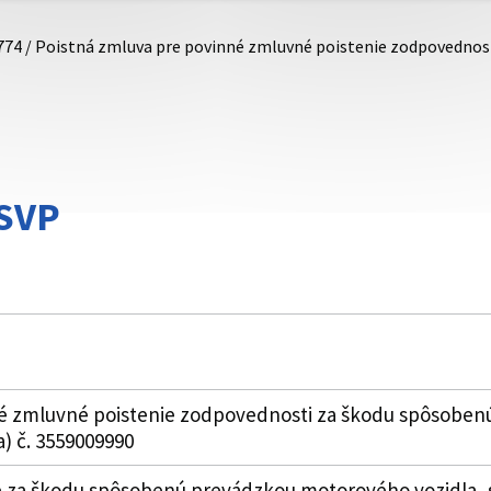
774 / Poistná zmluva pre povinné zmluvné poistenie zodpovedno
SVP
né zmluvné poistenie zodpovednosti za škodu spôsoben
a) č. 3559009990
 za škodu spôsobenú prevádzkou motorového vozidla, 