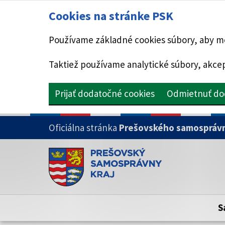
Cookies na stránke PSK
Používame základné cookies súbory, aby mo
Taktiež používame analytické súbory, akcep
Prijať dodatočné cookies
Odmietnuť do
PRESKOČIŤ NA HLAVNÝ OBSAH
Oficiálna stránka
Prešovského samosprávn
Doména psk.sk je oficiálna
Toto je oficiálna webová stránka Prešovsk
Oficiálne stránky využívajú doménu psk.sk.
S