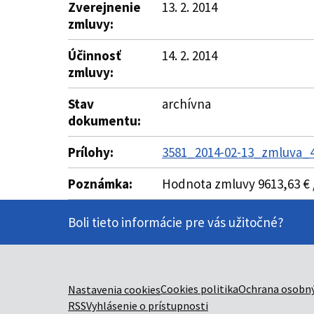
Zverejnenie
13. 2. 2014
zmluvy:
Účinnosť
14. 2. 2014
zmluvy:
Stav
archívna
dokumentu:
Prílohy:
3581_2014-02-13_zmluva_4
Poznámka:
Hodnota zmluvy 9613,63 € /
Boli tieto informácie pre vás užitočné?
Cookies politika
Ochrana osobný
Nastavenia cookies
RSS
Vyhlásenie o prístupnosti