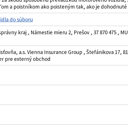
'om a poistníkom ako poisteným tak, ako je dohodnuté v 
idla do súboru
právny kraj , Námestie mieru 2, Prešov , 37 870 475 , 
vňa, a.s. Vienna Insurance Group , Štefánikova 17, 811 0
er pre externý obchod