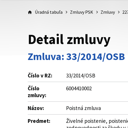
Úradná tabuľa
Zmluvy PSK
Zmluvy
22
Detail zmluvy
Zmluva: 33/2014/OSB
Číslo v RZ:
33/2014/OSB
Číslo
6004410002
zmluvy:
Názov:
Poistná zmluva
Predmet:
Živelné poistenie, poisteni
zodpovednosti za škodu v 