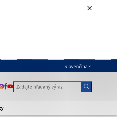
čená
ODKAZ SA OTVORÍ NA NOVEJ KARTE
ODKAZ SA OTVORÍ NA NOVEJ KARTE
ODKAZ SA OTVORÍ NA NOVEJ KARTE
stite, že zdieľate informácie iba cez
nku. Zabezpečená stránka vždy začína
ény webového sídla.
ty