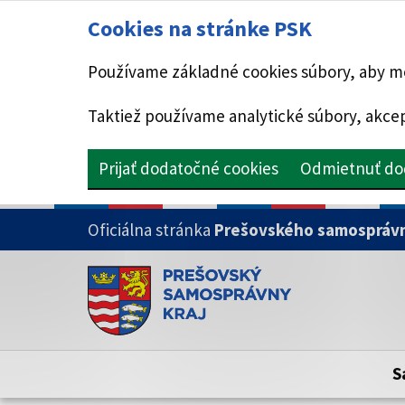
Cookies na stránke PSK
Používame základné cookies súbory, aby mo
Taktiež používame analytické súbory, akcep
Prijať dodatočné cookies
Odmietnuť do
PRESKOČIŤ NA HLAVNÝ OBSAH
Oficiálna stránka
Prešovského samosprávn
Doména psk.sk je oficiálna
Toto je oficiálna webová stránka Prešovsk
Oficiálne stránky využívajú doménu psk.sk.
S