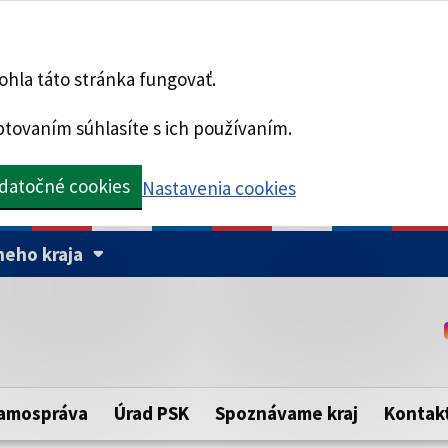
hla táto stránka fungovať.
tovaním súhlasíte s ich používaním.
datočné cookies
Nastavenia cookies
eho kraja
Táto stránka je zabezpe
Buďte pozorní a vždy sa ui
ého samosprávneho kraja.
zabezpečenú webovú strá
https:// pred názvom dom
amospráva
Úrad PSK
Spoznávame kraj
Kontak