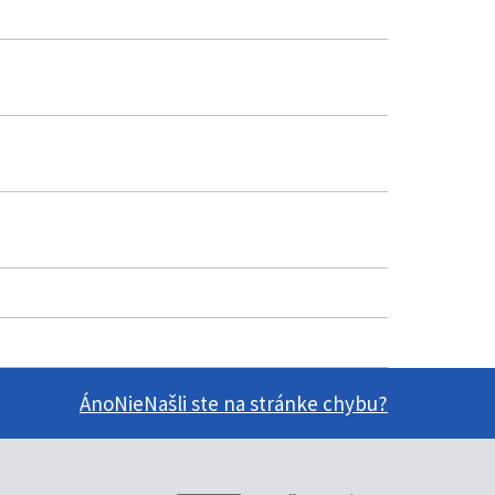
Áno
Nie
Našli ste na stránke chybu?