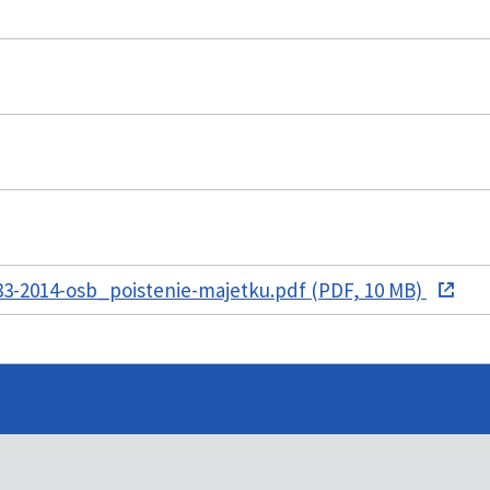
3-2014-osb_poistenie-majetku.pdf (PDF, 10 MB)