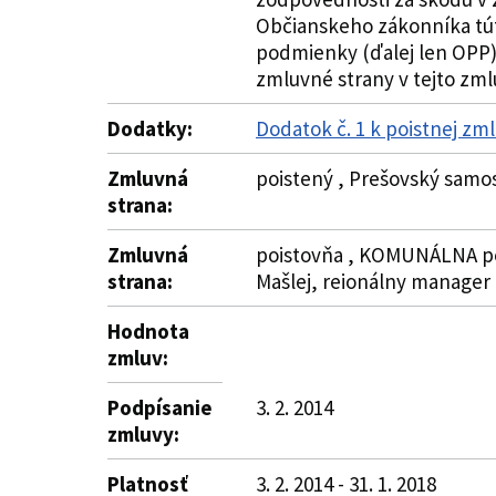
Občianskeho zákonníka tút
podmienky (ďalej len OPP),
zmluvné strany v tejto zml
Dodatky:
Dodatok č. 1 k poistnej zml
Zmluvná
poistený , Prešovský samos
strana:
Zmluvná
poistovňa , KOMUNÁLNA poisť
strana:
Mašlej, reionálny manager
Hodnota
zmluv:
Podpísanie
3. 2. 2014
zmluvy:
Platnosť
3. 2. 2014 - 31. 1. 2018