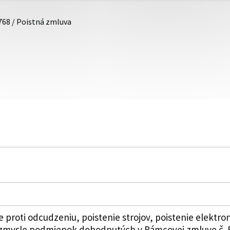
768 / Poistná zmluva
e proti odcudzeniu, poistenie strojov, poistenie elektron
zmysle podmienok dohodnutých v Rámcovej zmluve č. RZ