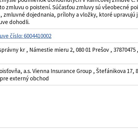
o zmluvu o poistení. Súčasťou zmluvy sú všeobecné po
 zmluvné dojednania, prílohy a vložky, ktoré upravujú j
uve dohodli.
uve číslo: 6004410002
právny kr , Námestie mieru 2, 080 01 Prešov , 37870475
ovňa, a.s. Vienna Insurance Group , Štefánikova 17, 811 
 pre externý obchod