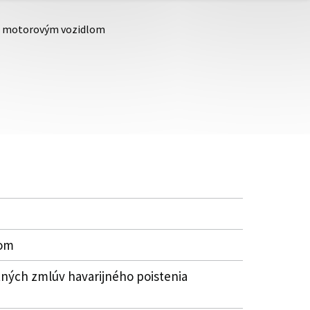
ch motorovým vozidlom
lom
ných zmlúv havarijného poistenia