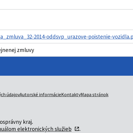
a_zmluva_32-2014-oddsvp_urazove-poistenie-vozidla.p
ejnenej zmluvy
ch údajov
Autorské informácie
Kontakty
Mapa stránok
správny kraj.
uálom elektronických služieb
.