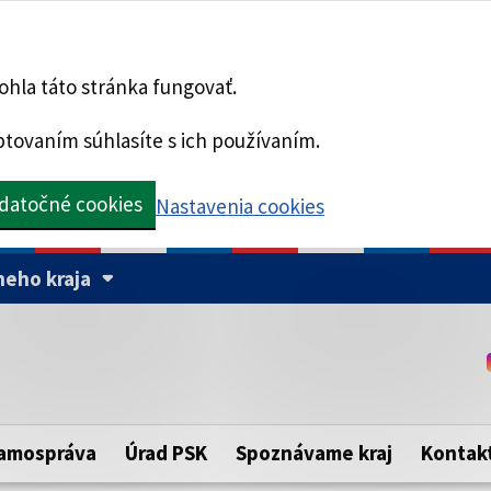
hla táto stránka fungovať.
tovaním súhlasíte s ich používaním.
datočné cookies
Nastavenia cookies
eho kraja
Táto stránka je zabezpe
Buďte pozorní a vždy sa ui
ého samosprávneho kraja.
zabezpečenú webovú strá
https:// pred názvom dom
amospráva
Úrad PSK
Spoznávame kraj
Kontak