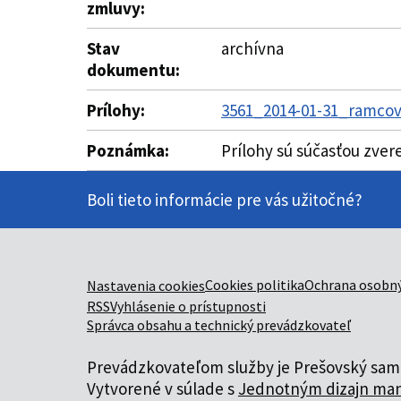
zmluvy:
Stav
archívna
dokumentu:
Prílohy:
3561_2014-01-31_ramcov
Poznámka:
Prílohy sú súčasťou zver
Boli tieto informácie pre vás užitočné?
Cookies politika
Ochrana osobný
Nastavenia cookies
RSS
Vyhlásenie o prístupnosti
Správca obsahu a technický prevádzkovateľ
Prevádzkovateľom služby je Prešovský samo
Vytvorené v súlade s
Jednotným dizajn man