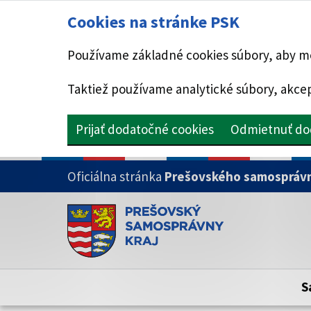
Cookies na stránke PSK
Používame základné cookies súbory, aby mo
Taktiež používame analytické súbory, akcep
Prijať dodatočné cookies
Odmietnuť do
PRESKOČIŤ NA HLAVNÝ OBSAH
Oficiálna stránka
Prešovského samosprávn
Doména psk.sk je oficiálna
Toto je oficiálna webová stránka Prešovsk
Oficiálne stránky využívajú doménu psk.sk.
S