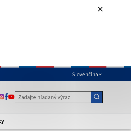
čená
ODKAZ SA OTVORÍ NA NOVEJ KARTE
ODKAZ SA OTVORÍ NA NOVEJ KARTE
ODKAZ SA OTVORÍ NA NOVEJ KARTE
stite, že zdieľate informácie iba cez
nku. Zabezpečená stránka vždy začína
ény webového sídla.
ty