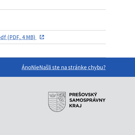
df (PDF, 4 MB)
Áno
Nie
Našli ste na stránke chybu?