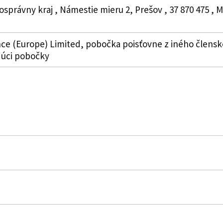
osprávny kraj , Námestie mieru 2, Prešov , 37 870 475 ,
nce (Europe) Limited, pobočka poisťovne z iného členskéh
edúci pobočky