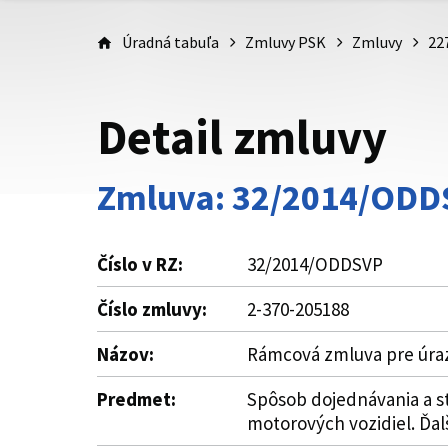
Úradná tabuľa
Zmluvy PSK
Zmluvy
22
Detail zmluvy
Zmluva: 32/2014/ODD
Číslo v RZ:
32/2014/ODDSVP
Číslo zmluvy:
2-370-205188
Názov:
Rámcová zmluva pre úra
Predmet:
Spôsob dojednávania a s
motorových vozidiel. Ďalš