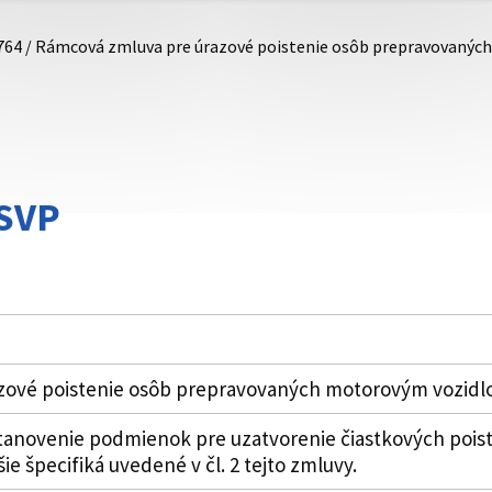
764 / Rámcová zmluva pre úrazové poistenie osôb prepravovaný
SVP
zové poistenie osôb prepravovaných motorovým vozid
tanovenie podmienok pre uzatvorenie čiastkových poist
ie špecifiká uvedené v čl. 2 tejto zmluvy.