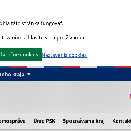
hla táto stránka fungovať.
tovaním súhlasíte s ich používaním.
datočné cookies
Nastavenia cookies
eho kraja
Táto stránka je zabezpe
Buďte pozorní a vždy sa ui
ého samosprávneho kraja.
zabezpečenú webovú strá
https:// pred názvom dom
amospráva
Úrad PSK
Spoznávame kraj
Kontak