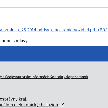
a_zmluva_25-2014-oddsvp_poistenie-vozidiel.pdf (PDF
ejnenej zmluvy
ch údajov
Autorské informácie
Kontakty
Mapa stránok
správny kraj.
uálom elektronických služieb
.