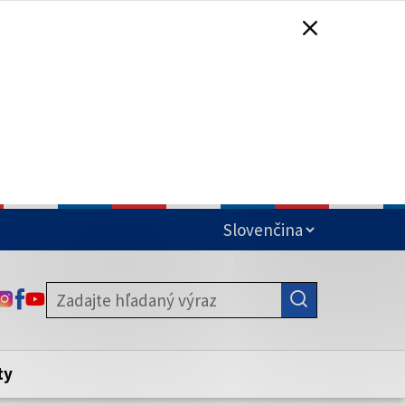
čená
ODKAZ SA OTVORÍ NA NOVEJ KARTE
ODKAZ SA OTVORÍ NA NOVEJ KARTE
ODKAZ SA OTVORÍ NA NOVEJ KARTE
stite, že zdieľate informácie iba cez
nku. Zabezpečená stránka vždy začína
ény webového sídla.
ty