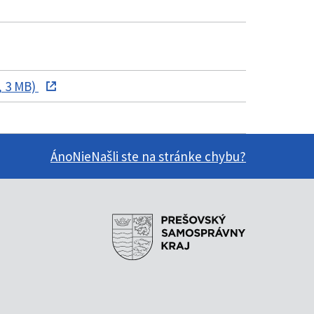
, 3 MB)
Áno
Nie
Našli ste na stránke chybu?