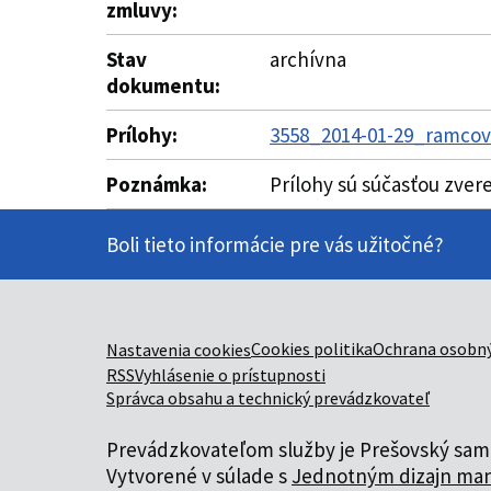
zmluvy:
Stav
archívna
dokumentu:
Prílohy:
3558_2014-01-29_ramcov
Poznámka:
Prílohy sú súčasťou zver
Boli tieto informácie pre vás užitočné?
Cookies politika
Ochrana osobný
Nastavenia cookies
RSS
Vyhlásenie o prístupnosti
Správca obsahu a technický prevádzkovateľ
Prevádzkovateľom služby je Prešovský samo
Vytvorené v súlade s
Jednotným dizajn man