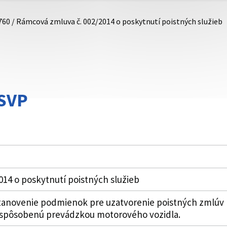
760 / Rámcová zmluva č. 002/2014 o poskytnutí poistných služieb
SVP
14 o poskytnutí poistných služieb
tanovenie podmienok pre uzatvorenie poistných zmlúv 
 spôsobenú prevádzkou motorového vozidla.