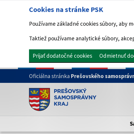
Cookies na stránke PSK
Používame základné cookies súbory, aby mo
Taktiež používame analytické súbory, akcep
Prijať dodatočné cookies
Odmietnuť do
PRESKOČIŤ NA HLAVNÝ OBSAH
Oficiálna stránka
Prešovského samosprávn
Doména psk.sk je oficiálna
Toto je oficiálna webová stránka Prešovsk
Oficiálne stránky využívajú doménu psk.sk.
S