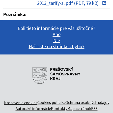
2013_tarify-sl.pdf (PDF, 79 kB)
Poznámka:
Boli tieto informácie pre vás užitočné?
Áno
Nie
Našli ste na stránke chybu?
Cookies politika
Ochrana osobných údajov
Nastavenia cookies
Autorské informácie
Kontakty
Mapa stránok
RSS