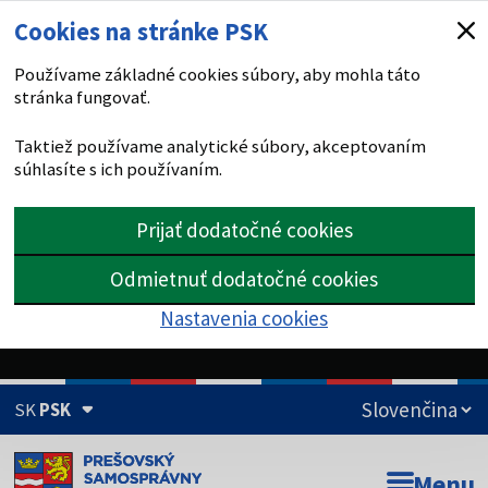
Cookies na stránke PSK
Používame základné cookies súbory, aby mohla táto
stránka fungovať.
Taktiež používame analytické súbory, akceptovaním
súhlasíte s ich používaním.
Prijať dodatočné cookies
Odmietnuť dodatočné cookies
Nastavenia cookies
SK
PSK
Doména psk.sk je oficiálna
Menu