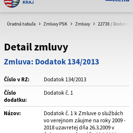
Toto je oficiálna webová stránka Prešovského
samosprávneho kraja. Oficiálne stránky využívajú doménu
psk.sk.
Úradná tabuľa
Zmluvy PSK
Zmluvy
22738 / Dodatok 
Táto stránka je zabezpečená
Detail zmluvy
Buďte pozorní a vždy sa uistite, že zdieľate informácie iba
cez zabezpečenú webovú stránku. Zabezpečená stránka
Zmluva: Dodatok 134/2013
vždy začína https:// pred názvom domény webového sídla.
Číslo v RZ:
Dodatok 134/2013
Číslo
Dodatok č. 1
dodatku:
Názov:
Dodatok č. 1 k Zmluve o službách
vo verejnom záujme na roky 2009 -
2018 uzavretej dňa 26.3.2009 v