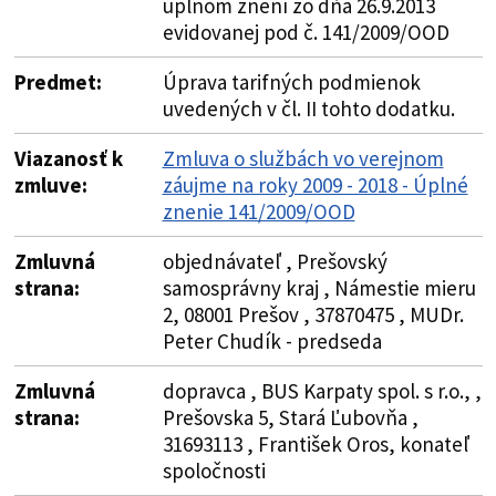
úplnom znení zo dňa 26.9.2013
evidovanej pod č. 141/2009/OOD
Predmet:
Úprava tarifných podmienok
uvedených v čl. II tohto dodatku.
Viazanosť k
Zmluva o službách vo verejnom
zmluve:
záujme na roky 2009 - 2018 - Úplné
znenie 141/2009/OOD
Zmluvná
objednávateľ , Prešovský
strana:
samosprávny kraj , Námestie mieru
2, 08001 Prešov , 37870475 , MUDr.
Peter Chudík - predseda
Zmluvná
dopravca , BUS Karpaty spol. s r.o., ,
strana:
Prešovska 5, Stará Ľubovňa ,
31693113 , František Oros, konateľ
spoločnosti