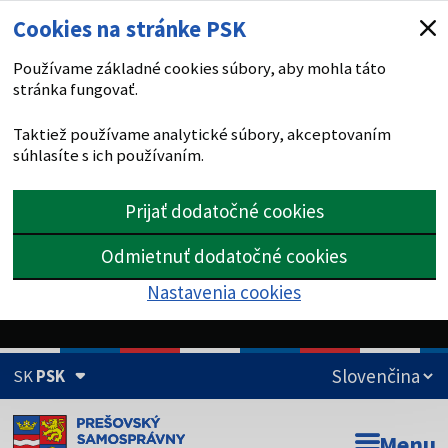
Cookies na stránke PSK
Používame základné cookies súbory, aby mohla táto
stránka fungovať.
Taktiež používame analytické súbory, akceptovaním
súhlasíte s ich používaním.
Prijať dodatočné cookies
Odmietnuť dodatočné cookies
Nastavenia cookies
SK
PSK
Doména psk.sk je oficiálna
Menu