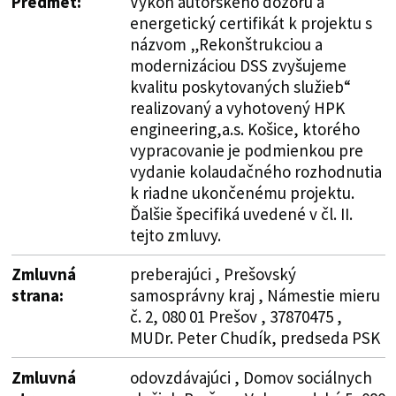
Predmet:
Výkon autorského dozoru a
energetický certifikát k projektu s
názvom „Rekonštrukciou a
modernizáciou DSS zvyšujeme
kvalitu poskytovaných služieb“
realizovaný a vyhotovený HPK
engineering,a.s. Košice, ktorého
vypracovanie je podmienkou pre
vydanie kolaudačného rozhodnutia
k riadne ukončenému projektu.
Ďalšie špecifiká uvedené v čl. II.
tejto zmluvy.
Zmluvná
preberajúci , Prešovský
strana:
samosprávny kraj , Námestie mieru
č. 2, 080 01 Prešov , 37870475 ,
MUDr. Peter Chudík, predseda PSK
Zmluvná
odovzdávajúci , Domov sociálnych