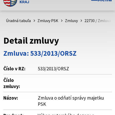
Toto je oficiálna webová stránka Prešovského
samosprávneho kraja. Oficiálne stránky využívajú doménu
psk.sk.
Úradná tabuľa
Zmluvy PSK
Zmluvy
22730 / Zmluva o
Táto stránka je zabezpečená
Detail zmluvy
Buďte pozorní a vždy sa uistite, že zdieľate informácie iba
cez zabezpečenú webovú stránku. Zabezpečená stránka
Zmluva: 533/2013/ORSZ
vždy začína https:// pred názvom domény webového sídla.
Číslo v RZ:
533/2013/ORSZ
Číslo
zmluvy:
Názov:
Zmluva o odňatí správy majetku
PSK