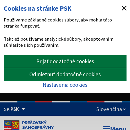
Cookies na stránke PSK
Používame základné cookies súbory, aby mohla táto
stránka fungovať.
Taktiež používame analytické súbory, akceptovaním
súhlasíte s ich používaním.
Prijať dodatočné cookies
Odmietnuť dodatočné cookies
Nastavenia cookies
SK
PSK
Doména psk.sk je oficiálna
Menu