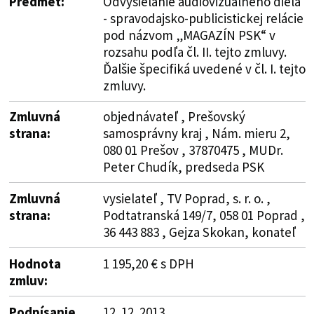
Predmet:
Odvysielanie audiovizuálneho diela
- spravodajsko-publicistickej relácie
pod názvom „MAGAZÍN PSK“ v
rozsahu podľa čl. II. tejto zmluvy.
Ďalšie špecifiká uvedené v čl. I. tejto
zmluvy.
Zmluvná
objednávateľ , Prešovský
strana:
samosprávny kraj , Nám. mieru 2,
080 01 Prešov , 37870475 , MUDr.
Peter Chudík, predseda PSK
Zmluvná
vysielateľ , TV Poprad, s. r. o. ,
strana:
Podtatranská 149/7, 058 01 Poprad ,
36 443 883 , Gejza Skokan, konateľ
Hodnota
1 195,20 € s DPH
zmluv:
Podpísanie
12. 12. 2013