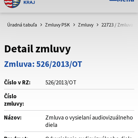
Toto je oficiálna webová stránka Prešovského
samosprávneho kraja. Oficiálne stránky využívajú doménu
psk.sk.
Úradná tabuľa
Zmluvy PSK
Zmluvy
22723 / Zmluva o 
Táto stránka je zabezpečená
Detail zmluvy
Buďte pozorní a vždy sa uistite, že zdieľate informácie iba
cez zabezpečenú webovú stránku. Zabezpečená stránka
Zmluva: 526/2013/OT
vždy začína https:// pred názvom domény webového sídla.
Číslo v RZ:
526/2013/OT
Číslo
zmluvy:
Názov:
Zmluva o vysielaní audiovizuálneho
diela