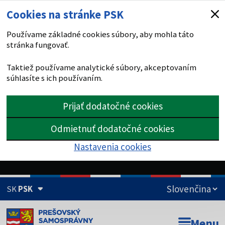
Cookies na stránke PSK
Používame základné cookies súbory, aby mohla táto
stránka fungovať.
Taktiež používame analytické súbory, akceptovaním
súhlasíte s ich používaním.
Prijať dodatočné cookies
Odmietnuť dodatočné cookies
Nastavenia cookies
SK
PSK
Doména psk.sk je oficiálna
Menu