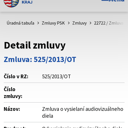
Toto je oficiálna webová stránka Prešovského
samosprávneho kraja. Oficiálne stránky využívajú doménu
psk.sk.
Úradná tabuľa
Zmluvy PSK
Zmluvy
22722 / Zmluva o 
Táto stránka je zabezpečená
Detail zmluvy
Buďte pozorní a vždy sa uistite, že zdieľate informácie iba
cez zabezpečenú webovú stránku. Zabezpečená stránka
Zmluva: 525/2013/OT
vždy začína https:// pred názvom domény webového sídla.
Číslo v RZ:
525/2013/OT
Číslo
zmluvy:
Názov:
Zmluva o vysielaní audiovizuálneho
diela