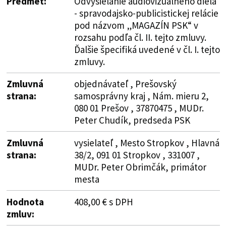
Predmet:
Odvysielanie audiovizuálneho diela
- spravodajsko-publicistickej relácie
pod názvom „MAGAZÍN PSK“ v
rozsahu podľa čl. II. tejto zmluvy.
Ďalšie špecifiká uvedené v čl. I. tejto
zmluvy.
Zmluvná
objednávateľ , Prešovský
strana:
samosprávny kraj , Nám. mieru 2,
080 01 Prešov , 37870475 , MUDr.
Peter Chudík, predseda PSK
Zmluvná
vysielateľ , Mesto Stropkov , Hlavná
strana:
38/2, 091 01 Stropkov , 331007 ,
MUDr. Peter Obrimčák, primátor
mesta
Hodnota
408,00 € s DPH
zmluv: