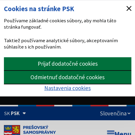
Cookies na stránke PSK
Používame základné cookies súbory, aby mohla táto
stránka fungovať.
Taktiež používame analytické súbory, akceptovaním
súhlasíte s ich používaním.
Prijať dodatočné cookies
Odmietnuť dodatočné cookies
Nastavenia cookies
SK
PSK
Doména psk.sk je oficiálna
Menu