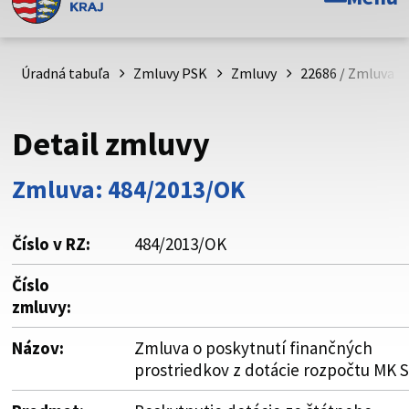
Toto je oficiálna webová stránka Prešovského
samosprávneho kraja. Oficiálne stránky využívajú doménu
psk.sk.
Úradná tabuľa
Zmluvy PSK
Zmluvy
22686 / Zmluva o
Táto stránka je zabezpečená
Detail zmluvy
Buďte pozorní a vždy sa uistite, že zdieľate informácie iba
cez zabezpečenú webovú stránku. Zabezpečená stránka
Zmluva: 484/2013/OK
vždy začína https:// pred názvom domény webového sídla.
Číslo v RZ:
484/2013/OK
Číslo
zmluvy:
Názov:
Zmluva o poskytnutí finančných
prostriedkov z dotácie rozpočtu MK 