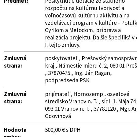
Predmet:
Poskytnutie dotácie zo štátneho
rozpočtu na kultúrnu tvorivosť a
voľnočasovú kultúrnu aktivitu a na
vzdelávací program v kultúre - Potulk
Cyrilom a Metodom, príprava a
realizácia projektu. Ďalšie špecifiká v č
I. tejto zmluvy.
Zmluvná
poskytovateľ , Prešovský samospráv
strana:
kraj , Námestie mieru č. 2, 080 01 Pre
, 37870475 , Ing. Ján Ragan,
podpredseda PSK
Zmluvná
prijímateľ , Hornozempl. osvetové
strana:
stredisko Vranov n. T. , sídl. 1. Mája 74
093 01 Vranov n. T. , 37781120 , Mgr. A
Gdovinová
Hodnota
500,00 € s DPH
zmluv: