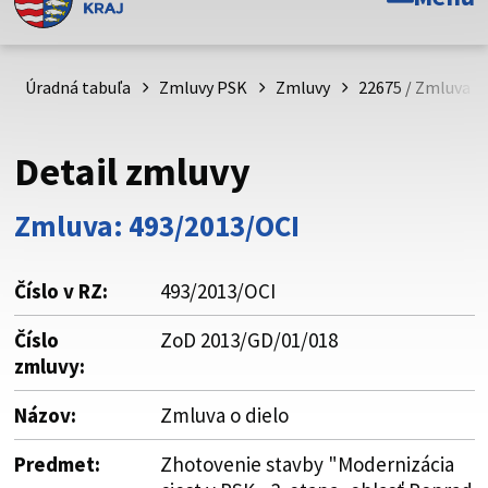
Toto je oficiálna webová stránka Prešovského
samosprávneho kraja. Oficiálne stránky využívajú doménu
psk.sk.
Úradná tabuľa
Zmluvy PSK
Zmluvy
22675 / Zmluva o 
Táto stránka je zabezpečená
Detail zmluvy
Buďte pozorní a vždy sa uistite, že zdieľate informácie iba
cez zabezpečenú webovú stránku. Zabezpečená stránka
Zmluva: 493/2013/OCI
vždy začína https:// pred názvom domény webového sídla.
Číslo v RZ:
493/2013/OCI
Číslo
ZoD 2013/GD/01/018
zmluvy:
Názov:
Zmluva o dielo
Predmet:
Zhotovenie stavby "Modernizácia