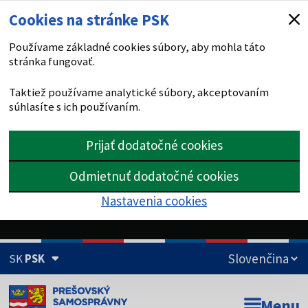
Cookies na stránke PSK
Používame základné cookies súbory, aby mohla táto
stránka fungovať.
Taktiež používame analytické súbory, akceptovaním
súhlasíte s ich používaním.
Prijať dodatočné cookies
Odmietnuť dodatočné cookies
Nastavenia cookies
SK
PSK
Doména psk.sk je oficiálna
Menu