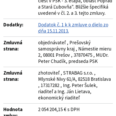
ciest v PSK - 3. etapa, oblasť Poprad
a Stará Ľubovňa". Bližšie špecifiká
uvedené v čl. 2. a 3. tejto zmluvy.
Dodatky:
Dodatok č. 1 k k zmluve o dielo zo
dňa 15.11.2013.
Zmluvná
objednávateľ , Prešovský
strana:
samosprávny kraj , Námestie mieru
2, 08001 Prešov , 37870475 , MUDr.
Peter Chudík, predseda PSK
Zmluvná
zhotoviteľ , STRABAG s.r.o. ,
strana:
Mlynské Nivy 61/A, 82518 Bratislava
, 17317282 , Ing. Peter Šulek,
riaditeľ a Ing. Ján Lietava,
ekonomický riaditeľ
Hodnota
2 054 204,15 € s DPH
zmluv: