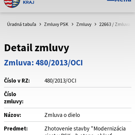
Toto je oficiálna webová stránka Prešovského
samosprávneho kraja. Oficiálne stránky využívajú doménu
psk.sk.
Úradná tabuľa
Zmluvy PSK
Zmluvy
22663 / Zmluva o 
Táto stránka je zabezpečená
Detail zmluvy
Buďte pozorní a vždy sa uistite, že zdieľate informácie iba
cez zabezpečenú webovú stránku. Zabezpečená stránka
Zmluva: 480/2013/OCI
vždy začína https:// pred názvom domény webového sídla.
Číslo v RZ:
480/2013/OCI
Číslo
zmluvy:
Názov:
Zmluva o dielo
Predmet:
Zhotovenie stavby "Modernizácia