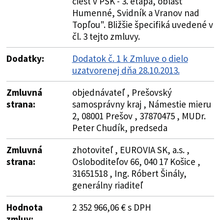
ciest v PSK - 3. etapa, oblasť
Humenné, Svidník a Vranov nad
Topľou". Bližšie špecifiká uvedené v
čl. 3 tejto zmluvy.
Dodatky:
Dodatok č. 1 k Zmluve o dielo
uzatvorenej dňa 28.10.2013.
Zmluvná
objednávateľ , Prešovský
strana:
samosprávny kraj , Námestie mieru
2, 08001 Prešov , 37870475 , MUDr.
Peter Chudík, predseda
Zmluvná
zhotoviteľ , EUROVIA SK, a.s. ,
strana:
Osloboditeľov 66, 040 17 Košice ,
31651518 , Ing. Róbert Šinály,
generálny riaditeľ
Hodnota
2 352 966,06 € s DPH
zmluv: