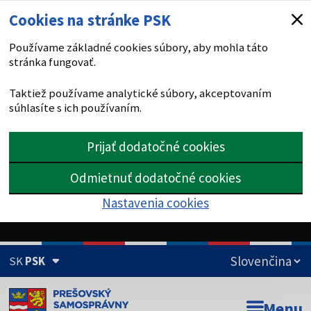
Cookies na stránke PSK
Používame základné cookies súbory, aby mohla táto
stránka fungovať.
Taktiež používame analytické súbory, akceptovaním
súhlasíte s ich používaním.
Prijať dodatočné cookies
Odmietnuť dodatočné cookies
Nastavenia cookies
SK
PSK
Doména psk.sk je oficiálna
Menu