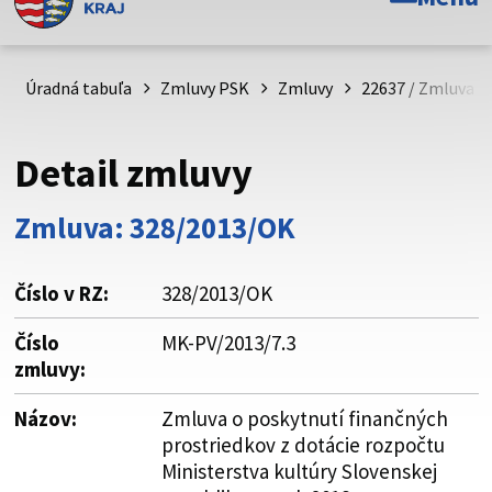
Toto je oficiálna webová stránka Prešovského
samosprávneho kraja. Oficiálne stránky využívajú doménu
psk.sk.
Úradná tabuľa
Zmluvy PSK
Zmluvy
22637 / Zmluva o
Táto stránka je zabezpečená
Detail zmluvy
Buďte pozorní a vždy sa uistite, že zdieľate informácie iba
cez zabezpečenú webovú stránku. Zabezpečená stránka
Zmluva: 328/2013/OK
vždy začína https:// pred názvom domény webového sídla.
Číslo v RZ:
328/2013/OK
Číslo
MK-PV/2013/7.3
zmluvy:
Názov:
Zmluva o poskytnutí finančných
prostriedkov z dotácie rozpočtu
Ministerstva kultúry Slovenskej