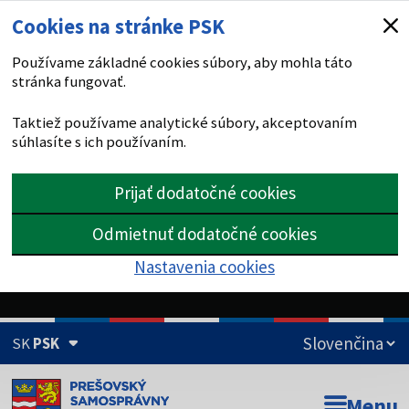
Cookies na stránke PSK
Používame základné cookies súbory, aby mohla táto
stránka fungovať.
Taktiež používame analytické súbory, akceptovaním
súhlasíte s ich používaním.
Prijať dodatočné cookies
Odmietnuť dodatočné cookies
Nastavenia cookies
SK
PSK
Doména psk.sk je oficiálna
Menu