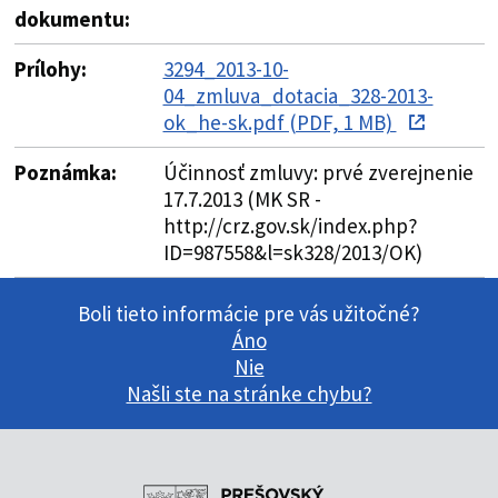
dokumentu:
Prílohy:
3294_2013-10-
04_zmluva_dotacia_328-2013-
ok_he-sk.pdf (PDF, 1 MB)
Poznámka:
Účinnosť zmluvy: prvé zverejnenie
17.7.2013 (MK SR -
http://crz.gov.sk/index.php?
ID=987558&l=sk328/2013/OK)
Boli tieto informácie pre vás užitočné?
Áno
Nie
Našli ste na stránke chybu?