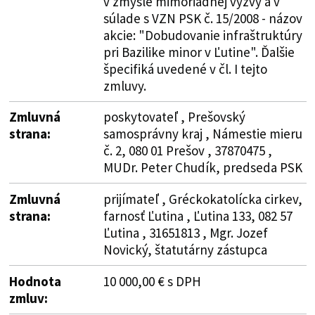
v zmysle mimoriadnej výzvy a v
súlade s VZN PSK č. 15/2008 - názov
akcie: "Dobudovanie infraštruktúry
pri Bazilike minor v Ľutine". Ďalšie
špecifiká uvedené v čl. I tejto
zmluvy.
Zmluvná
poskytovateľ , Prešovský
strana:
samosprávny kraj , Námestie mieru
č. 2, 080 01 Prešov , 37870475 ,
MUDr. Peter Chudík, predseda PSK
Zmluvná
prijímateľ , Gréckokatolícka cirkev,
strana:
farnosť Ľutina , Ľutina 133, 082 57
Ľutina , 31651813 , Mgr. Jozef
Novický, štatutárny zástupca
Hodnota
10 000,00 € s DPH
zmluv: