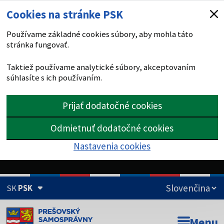
Cookies na stránke PSK
Používame základné cookies súbory, aby mohla táto
stránka fungovať.
Taktiež používame analytické súbory, akceptovaním
súhlasíte s ich používaním.
Prijať dodatočné cookies
Odmietnuť dodatočné cookies
Nastavenia cookies
SK
PSK
Doména psk.sk je oficiálna
Menu