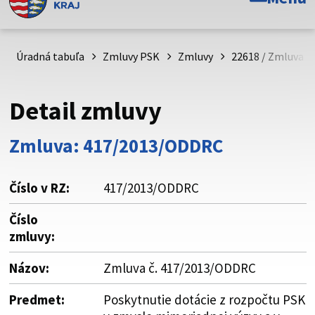
Toto je oficiálna webová stránka Prešovského
samosprávneho kraja. Oficiálne stránky využívajú doménu
psk.sk.
Úradná tabuľa
Zmluvy PSK
Zmluvy
22618 / Zmluva č
Táto stránka je zabezpečená
Detail zmluvy
Buďte pozorní a vždy sa uistite, že zdieľate informácie iba
cez zabezpečenú webovú stránku. Zabezpečená stránka
Zmluva: 417/2013/ODDRC
vždy začína https:// pred názvom domény webového sídla.
Číslo v RZ:
417/2013/ODDRC
Číslo
zmluvy:
Názov:
Zmluva č. 417/2013/ODDRC
Predmet:
Poskytnutie dotácie z rozpočtu PSK