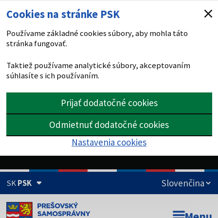
Cookies na stránke PSK
Používame základné cookies súbory, aby mohla táto
stránka fungovať.
Taktiež používame analytické súbory, akceptovaním
súhlasíte s ich používaním.
Prijať dodatočné cookies
Odmietnuť dodatočné cookies
Nastavenia cookies
SK
PSK
Doména psk.sk je oficiálna
Menu