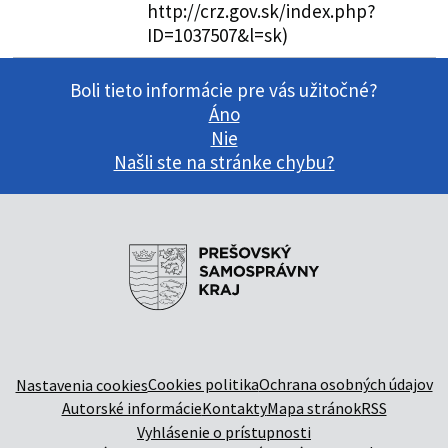
http://crz.gov.sk/index.php?
ID=1037507&l=sk)
Boli tieto informácie pre vás užitočné?
Áno
Nie
Našli ste na stránke chybu?
Cookies politika
Ochrana osobných údajov
Nastavenia cookies
Autorské informácie
Kontakty
Mapa stránok
RSS
Vyhlásenie o prístupnosti