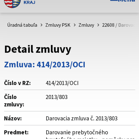
Toto je oficiálna webová stránka Prešovského
samosprávneho kraja. Oficiálne stránky využívajú doménu
psk.sk.
Úradná tabuľa
Zmluvy PSK
Zmluvy
22608 / Darovacia
Táto stránka je zabezpečená
Detail zmluvy
Buďte pozorní a vždy sa uistite, že zdieľate informácie iba
cez zabezpečenú webovú stránku. Zabezpečená stránka
Zmluva: 414/2013/OCI
vždy začína https:// pred názvom domény webového sídla.
Číslo v RZ:
414/2013/OCI
Číslo
2013/803
zmluvy:
Názov:
Darovacia zmluva č. 2013/803
Predmet:
Darovanie prebytočného