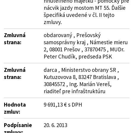
hnuteľného majetku - pomôcky pre
nácvik jazdy mostom MT 55. Ďalšie
špecifiká uvedené v čl. II tejto
zmluvy.
Zmluvná
obdarovaný , Prešovský
strana:
samosprávny kraj , Námestie mieru
2, 08001 Prešov , 37870475 , MUDr.
Peter Chudík, predseda PSK
Zmluvná
darca , Ministerstvo obrany SR ,
strana:
Kutuzovova 8, 83247 Bratislava ,
30845572 , Ing. Marián Vereš,
riaditeľ pre infraštruktúru
Hodnota
9 691,13 € s DPH
zmluv:
Podpísanie
20. 6. 2013
zmluvy: