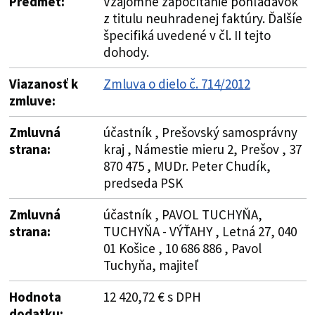
Predmet:
Vzájomné započítanie pohľadávok
z titulu neuhradenej faktúry. Ďalšíe
špecifiká uvedené v čl. II tejto
dohody.
Viazanosť k
Zmluva o dielo č. 714/2012
zmluve:
Zmluvná
účastník , Prešovský samosprávny
strana:
kraj , Námestie mieru 2, Prešov , 37
870 475 , MUDr. Peter Chudík,
predseda PSK
Zmluvná
účastník , PAVOL TUCHYŇA,
strana:
TUCHYŇA - VÝŤAHY , Letná 27, 040
01 Košice , 10 686 886 , Pavol
Tuchyňa, majiteľ
Hodnota
12 420,72 € s DPH
dodatku: