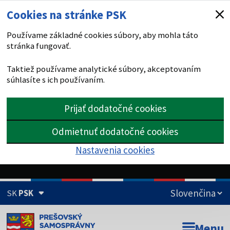
Cookies na stránke PSK
Používame základné cookies súbory, aby mohla táto
stránka fungovať.
Taktiež používame analytické súbory, akceptovaním
súhlasíte s ich používaním.
Prijať dodatočné cookies
Odmietnuť dodatočné cookies
Nastavenia cookies
SK
PSK
Doména psk.sk je oficiálna
Menu