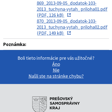
869_2013-09-05_dodatok-103-
2013_tuchyna-vytah_priloha01.pdf
(PDF, 126 kB)
870_2013-09-05_dodatok-103-
2013_tuchyna-vytah_priloha02.pdf
(PDF, 149 kB)
Poznámka:
Boli tieto informácie pre vás užitočné?
Áno
Nie
Našli ste na stránke chybu?