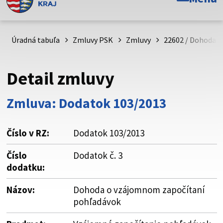
Toto je oficiálna webová stránka Prešovského
samosprávneho kraja. Oficiálne stránky využívajú doménu
psk.sk.
Úradná tabuľa
Zmluvy PSK
Zmluvy
22602 / Dohoda 
Táto stránka je zabezpečená
Detail zmluvy
Buďte pozorní a vždy sa uistite, že zdieľate informácie iba
cez zabezpečenú webovú stránku. Zabezpečená stránka
Zmluva: Dodatok 103/2013
vždy začína https:// pred názvom domény webového sídla.
Číslo v RZ:
Dodatok 103/2013
Číslo
Dodatok č. 3
dodatku:
Názov:
Dohoda o vzájomnom započítaní
pohľadávok