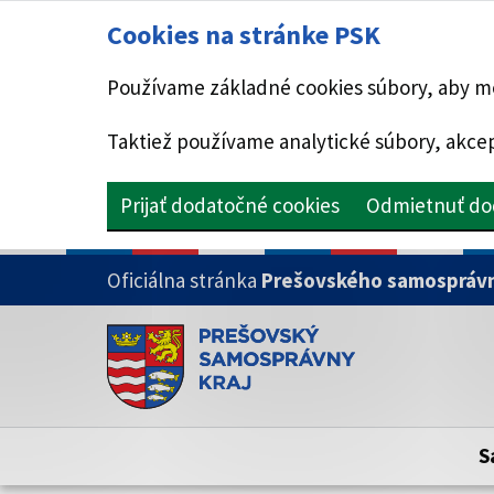
Cookies na stránke PSK
Používame základné cookies súbory, aby mo
Taktiež používame analytické súbory, akcep
Prijať dodatočné cookies
Odmietnuť do
PRESKOČIŤ NA HLAVNÝ OBSAH
Oficiálna stránka
Prešovského samosprávn
Doména psk.sk je oficiálna
Toto je oficiálna webová stránka Prešovsk
Oficiálne stránky využívajú doménu psk.sk.
S