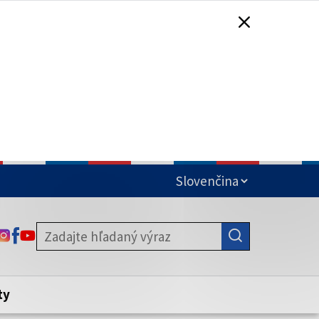
čená
ODKAZ SA OTVORÍ NA NOVEJ KARTE
ODKAZ SA OTVORÍ NA NOVEJ KARTE
ODKAZ SA OTVORÍ NA NOVEJ KARTE
stite, že zdieľate informácie iba cez
nku. Zabezpečená stránka vždy začína
ény webového sídla.
ty