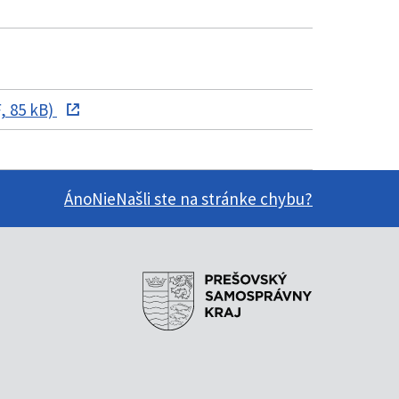
, 85 kB)
Áno
Nie
Našli ste na stránke chybu?