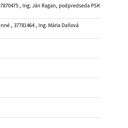
 37870475 , Ing. Ján Ragan, podpredseda PSK
nné , 37781464 , Ing. Mária Daňová