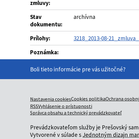
zmluvy:
Stav
archívna
dokumentu:
Prílohy:
3218_2013-08-21_zmluva_d
Poznámka:
Boli tieto informácie pre vás užitočné?
Cookies politika
Ochrana osobný
Nastavenia cookies
RSS
Vyhlásenie o prístupnosti
Správca obsahu a technický prevádzkovateľ
Prevádzkovateľom služby je Prešovský samo
Vytvorené v súlade s
Jednotným dizajn man