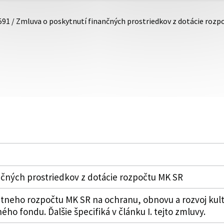
591 / Zmluva o poskytnutí finančných prostriedkov z dotácie roz
nčných prostriedkov z dotácie rozpočtu MK SR
átneho rozpočtu MK SR na ochranu, obnovu a rozvoj kul
ho fondu. Ďalšie špecifiká v článku I. tejto zmluvy.