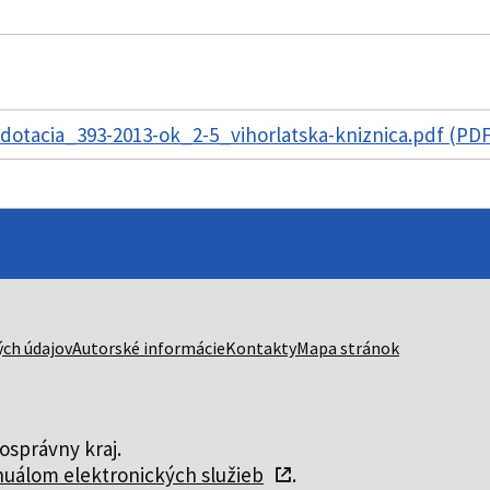
otacia_393-2013-ok_2-5_vihorlatska-kniznica.pdf (PDF
ch údajov
Autorské informácie
Kontakty
Mapa stránok
správny kraj.
uálom elektronických služieb
.