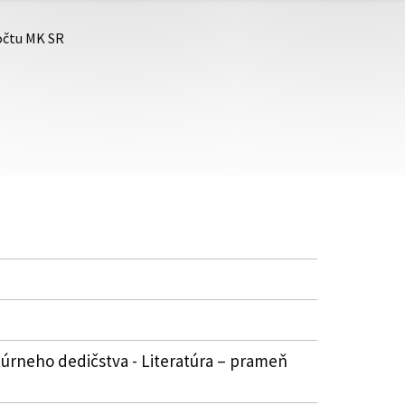
počtu MK SR
túrneho dedičstva - Literatúra – prameň