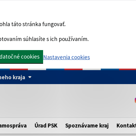
hla táto stránka fungovať.
tovaním súhlasíte s ich používaním.
datočné cookies
Nastavenia cookies
eho kraja
Táto stránka je zabezpe
Buďte pozorní a vždy sa ui
ého samosprávneho kraja.
zabezpečenú webovú strá
https:// pred názvom dom
amospráva
Úrad PSK
Spoznávame kraj
Kontak