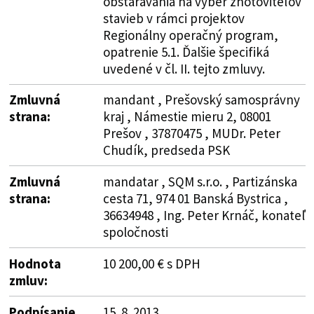
obstarávania na výber zhotoviteľov
stavieb v rámci projektov
Regionálny operačný program,
opatrenie 5.1. Ďalšie špecifiká
uvedené v čl. II. tejto zmluvy.
Zmluvná
mandant , Prešovský samosprávny
strana:
kraj , Námestie mieru 2, 08001
Prešov , 37870475 , MUDr. Peter
Chudík, predseda PSK
Zmluvná
mandatar , SQM s.r.o. , Partizánska
strana:
cesta 71, 974 01 Banská Bystrica ,
36634948 , Ing. Peter Krnáč, konateľ
spoločnosti
Hodnota
10 200,00 € s DPH
zmluv:
Podpísanie
15. 8. 2013