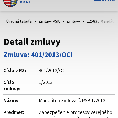
Toto je oficiálna webová stránka Prešovského
samosprávneho kraja. Oficiálne stránky využívajú doménu
psk.sk.
Úradná tabuľa
Zmluvy PSK
Zmluvy
22583 / Mandátna
Táto stránka je zabezpečená
Detail zmluvy
Buďte pozorní a vždy sa uistite, že zdieľate informácie iba
cez zabezpečenú webovú stránku. Zabezpečená stránka
Zmluva: 401/2013/OCI
vždy začína https:// pred názvom domény webového sídla.
Číslo v RZ:
401/2013/OCI
Číslo
1/2013
zmluvy:
Názov:
Mandátna zmluva č. PSK 1/2013
Predmet:
Zabezpečenie procesov verejného