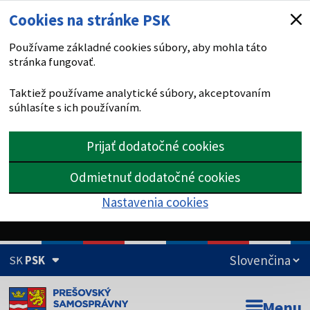
Cookies na stránke PSK
Používame základné cookies súbory, aby mohla táto
stránka fungovať.
Taktiež používame analytické súbory, akceptovaním
súhlasíte s ich používaním.
Prijať dodatočné cookies
Odmietnuť dodatočné cookies
Nastavenia cookies
SK
PSK
Doména psk.sk je oficiálna
Menu