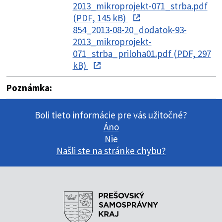
2013_mikroprojekt-071_strba.pdf
(PDF, 145 kB)
854_2013-08-20_dodatok-93-
2013_mikroprojekt-
071_strba_priloha01.pdf (PDF, 297
kB)
Poznámka:
Boli tieto informácie pre vás užitočné?
Áno
Nie
Našli ste na stránke chybu?