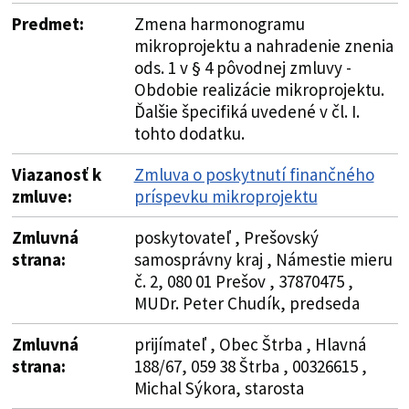
Predmet:
Zmena harmonogramu
mikroprojektu a nahradenie znenia
ods. 1 v § 4 pôvodnej zmluvy -
Obdobie realizácie mikroprojektu.
Ďalšie špecifiká uvedené v čl. I.
tohto dodatku.
Viazanosť k
Zmluva o poskytnutí finančného
zmluve:
príspevku mikroprojektu
Zmluvná
poskytovateľ , Prešovský
strana:
samosprávny kraj , Námestie mieru
č. 2, 080 01 Prešov , 37870475 ,
MUDr. Peter Chudík, predseda
Zmluvná
prijímateľ , Obec Štrba , Hlavná
strana:
188/67, 059 38 Štrba , 00326615 ,
Michal Sýkora, starosta