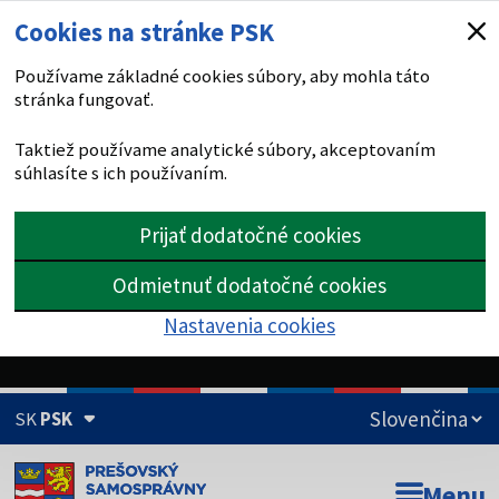
Cookies na stránke PSK
Používame základné cookies súbory, aby mohla táto
stránka fungovať.
Taktiež používame analytické súbory, akceptovaním
súhlasíte s ich používaním.
Prijať dodatočné cookies
Odmietnuť dodatočné cookies
Nastavenia cookies
SK
PSK
Doména psk.sk je oficiálna
Menu