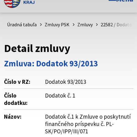
Toto je oficiálna webová stránka Prešovského
samosprávneho kraja. Oficiálne stránky využívajú doménu
psk.sk.
Úradná tabuľa
Zmluvy PSK
Zmluvy
22582 / Dodatok 
Táto stránka je zabezpečená
Detail zmluvy
Buďte pozorní a vždy sa uistite, že zdieľate informácie iba
cez zabezpečenú webovú stránku. Zabezpečená stránka
Zmluva: Dodatok 93/2013
vždy začína https:// pred názvom domény webového sídla.
Číslo v RZ:
Dodatok 93/2013
Číslo
Dodatok č. 1
dodatku:
Názov:
Dodatok č.1 k Zmluve o poskytnutí
finančného príspevku č. PL-
SK/PO/IPP/III/071