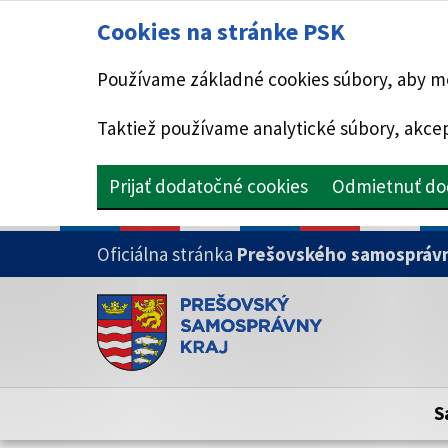
Cookies na stránke PSK
Používame základné cookies súbory, aby mo
Taktiež používame analytické súbory, akcep
Prijať dodatočné cookies
Odmietnuť do
PRESKOČIŤ NA HLAVNÝ OBSAH
Oficiálna stránka
Prešovského samosprávn
Doména psk.sk je oficiálna
Toto je oficiálna webová stránka Prešovsk
Oficiálne stránky využívajú doménu psk.sk.
S