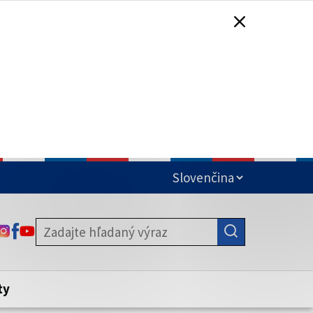
čená
ODKAZ SA OTVORÍ NA NOVEJ KARTE
ODKAZ SA OTVORÍ NA NOVEJ KARTE
ODKAZ SA OTVORÍ NA NOVEJ KARTE
stite, že zdieľate informácie iba cez
nku. Zabezpečená stránka vždy začína
ény webového sídla.
ty