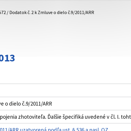
572 / Dodatok č. 2 k Zmluve o dielo č.9/2011/ARR
013
e o dielo č.9/2011/ARR
enia zhotoviteľa. Ďalšie špecifiká uvedené v čl. I. toh
2011/ARR uzatvorená podľa ust. § 536 a nasl. OZ