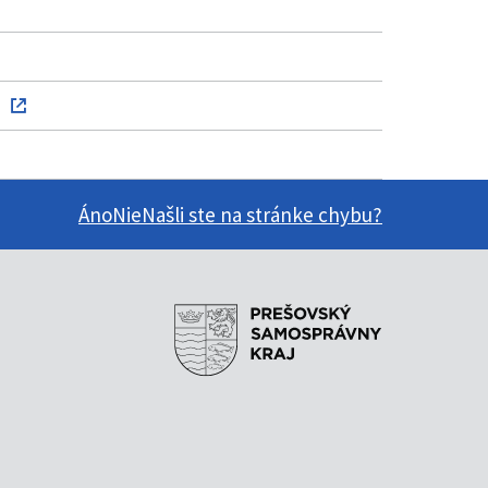
Áno
Nie
Našli ste na stránke chybu?