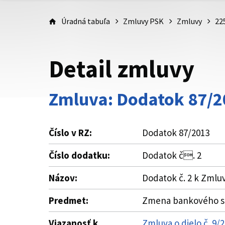
Úradná tabuľa
Zmluvy PSK
Zmluvy
22
Detail zmluvy
Zmluva: Dodatok 87/2
Číslo v RZ:
Dodatok 87/2013
Číslo dodatku:
Dodatok č. 2
Názov:
Dodatok č. 2 k Zmluv
Predmet:
Zmena bankového spoj
Viazanosť k
Zmluva o dielo č. 9/