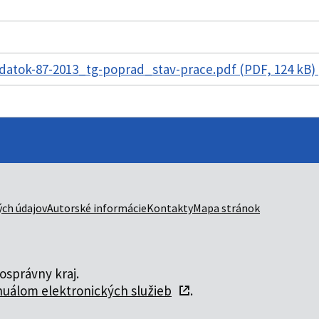
datok-87-2013_tg-poprad_stav-prace.pdf (PDF, 124 kB)
ch údajov
Autorské informácie
Kontakty
Mapa stránok
správny kraj.
uálom elektronických služieb
.