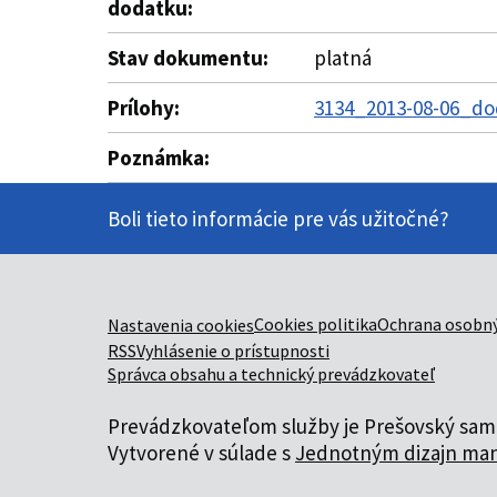
dodatku:
Stav dokumentu:
platná
Prílohy:
3134_2013-08-06_do
Poznámka:
Boli tieto informácie pre vás užitočné?
Cookies politika
Ochrana osobný
Nastavenia cookies
RSS
Vyhlásenie o prístupnosti
Správca obsahu a technický prevádzkovateľ
Prevádzkovateľom služby je Prešovský samo
Vytvorené v súlade s
Jednotným dizajn man