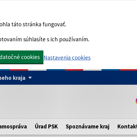
hla táto stránka fungovať.
tovaním súhlasíte s ich používaním.
datočné cookies
Nastavenia cookies
eho kraja
Táto stránka je zabezpe
Buďte pozorní a vždy sa ui
ého samosprávneho kraja.
zabezpečenú webovú strá
https:// pred názvom dom
amospráva
Úrad PSK
Spoznávame kraj
Kontak