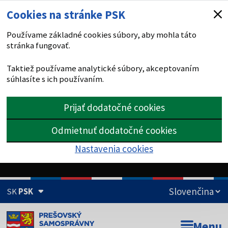
Cookies na stránke PSK
Používame základné cookies súbory, aby mohla táto
stránka fungovať.
Taktiež používame analytické súbory, akceptovaním
súhlasíte s ich používaním.
Prijať dodatočné cookies
Odmietnuť dodatočné cookies
Nastavenia cookies
SK
PSK
Doména psk.sk je oficiálna
Menu