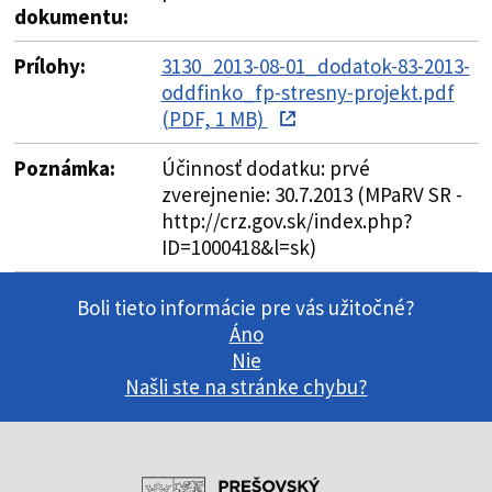
dokumentu:
Prílohy:
3130_2013-08-01_dodatok-83-2013-
oddfinko_fp-stresny-projekt.pdf
(PDF, 1 MB)
Poznámka:
Účinnosť dodatku: prvé
zverejnenie: 30.7.2013 (MPaRV SR -
http://crz.gov.sk/index.php?
ID=1000418&l=sk)
Boli tieto informácie pre vás užitočné?
Áno
Nie
Našli ste na stránke chybu?