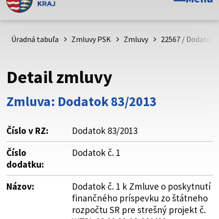
Toto je oficiálna webová stránka Prešovského
samosprávneho kraja. Oficiálne stránky využívajú doménu
psk.sk.
Úradná tabuľa
Zmluvy PSK
Zmluvy
22567 / Dodatok 
Táto stránka je zabezpečená
Detail zmluvy
Buďte pozorní a vždy sa uistite, že zdieľate informácie iba
cez zabezpečenú webovú stránku. Zabezpečená stránka
Zmluva: Dodatok 83/2013
vždy začína https:// pred názvom domény webového sídla.
Číslo v RZ:
Dodatok 83/2013
Číslo
Dodatok č. 1
dodatku:
Názov:
Dodatok č. 1 k Zmluve o poskytnutí
finančného príspevku zo štátneho
rozpočtu SR pre strešný projekt č.