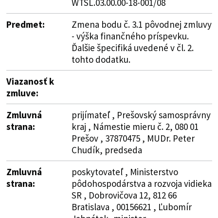
WTSL.03.00.00-18-001/08
Predmet:
Zmena bodu č. 3.1 pôvodnej zmluvy
- výška finančného príspevku.
Ďalšie špecifiká uvedené v čl. 2.
tohto dodatku.
Viazanosť k
zmluve:
Zmluvná
prijímateľ , Prešovský samosprávny
strana:
kraj , Námestie mieru č. 2, 080 01
Prešov , 37870475 , MUDr. Peter
Chudík, predseda
Zmluvná
poskytovateľ , Ministerstvo
strana:
pôdohospodárstva a rozvoja vidieka
SR , Dobrovičova 12, 812 66
Bratislava , 00156621 , Ľubomír