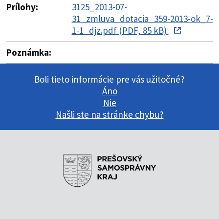
Prílohy:
3125_2013-07-
31_zmluva_dotacia_359-2013-ok_7-
1-1_djz.pdf (PDF, 85 kB)
Poznámka:
Boli tieto informácie pre vás užitočné?
Áno
Nie
Našli ste na stránke chybu?