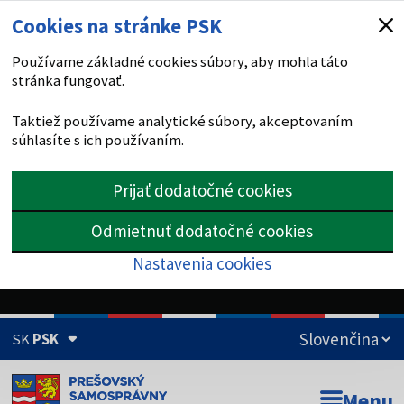
Cookies na stránke PSK
Používame základné cookies súbory, aby mohla táto
stránka fungovať.
Taktiež používame analytické súbory, akceptovaním
súhlasíte s ich používaním.
Prijať dodatočné cookies
Odmietnuť dodatočné cookies
Nastavenia cookies
SK
PSK
Doména psk.sk je oficiálna
Menu