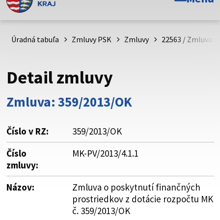
Toto je oficiálna webová stránka Prešovského
samosprávneho kraja. Oficiálne stránky využívajú doménu
psk.sk.
Úradná tabuľa
Zmluvy PSK
Zmluvy
22563 / Zmluva o
Táto stránka je zabezpečená
Detail zmluvy
Buďte pozorní a vždy sa uistite, že zdieľate informácie iba
cez zabezpečenú webovú stránku. Zabezpečená stránka
Zmluva: 359/2013/OK
vždy začína https:// pred názvom domény webového sídla.
Číslo v RZ:
359/2013/OK
Číslo
MK-PV/2013/4.1.1
zmluvy:
Názov:
Zmluva o poskytnutí finančných
prostriedkov z dotácie rozpočtu MK
č. 359/2013/OK