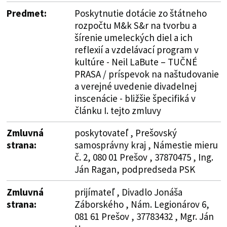
Predmet:
Poskytnutie dotácie zo štátneho
rozpočtu M&k S&r na tvorbu a
šírenie umeleckých diel a ich
reflexií a vzdelávací program v
kultúre - Neil LaBute – TUČNÉ
PRASA / príspevok na naštudovanie
a verejné uvedenie divadelnej
inscenácie - bližšie špecifiká v
článku I. tejto zmluvy
Zmluvná
poskytovateľ , Prešovský
strana:
samosprávny kraj , Námestie mieru
č. 2, 080 01 Prešov , 37870475 , Ing.
Ján Ragan, podpredseda PSK
Zmluvná
prijímateľ , Divadlo Jonáša
strana:
Záborského , Nám. Legionárov 6,
081 61 Prešov , 37783432 , Mgr. Ján