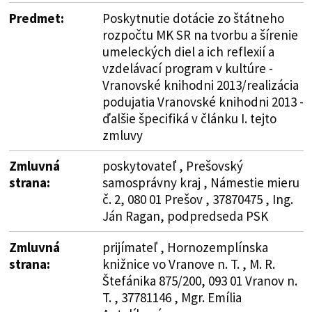
Predmet:
Poskytnutie dotácie zo štátneho
rozpočtu MK SR na tvorbu a šírenie
umeleckých diel a ich reflexií a
vzdelávací program v kultúre -
Vranovské knihodni 2013/realizácia
podujatia Vranovské knihodni 2013 -
ďalšie špecifiká v článku I. tejto
zmluvy
Zmluvná
poskytovateľ , Prešovský
strana:
samosprávny kraj , Námestie mieru
č. 2, 080 01 Prešov , 37870475 , Ing.
Ján Ragan, podpredseda PSK
Zmluvná
prijímateľ , Hornozemplínska
strana:
knižnice vo Vranove n. T. , M. R.
Štefánika 875/200, 093 01 Vranov n.
T. , 37781146 , Mgr. Emília