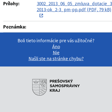
Prílohy:
3002_2013_06_05_zmluva_dotacie_3
2013-ok_2-3_pm-pp.pdf (PDF, 79 kB)
Poznámka:
Boli tieto informácie pre vás užitočné?
Áno
Nie
Našli ste na stránke chybu?