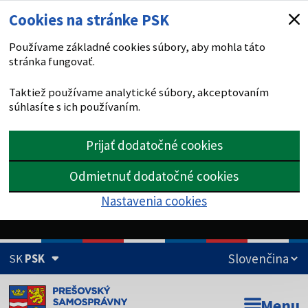
Cookies na stránke PSK
Používame základné cookies súbory, aby mohla táto
stránka fungovať.
Taktiež používame analytické súbory, akceptovaním
súhlasíte s ich používaním.
Prijať dodatočné cookies
Odmietnuť dodatočné cookies
Nastavenia cookies
SK
PSK
Doména psk.sk je oficiálna
Menu