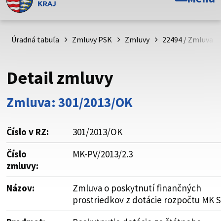
Toto je oficiálna webová stránka Prešovského
samosprávneho kraja. Oficiálne stránky využívajú doménu
psk.sk.
Úradná tabuľa
Zmluvy PSK
Zmluvy
22494 / Zmluva o
Táto stránka je zabezpečená
Detail zmluvy
Buďte pozorní a vždy sa uistite, že zdieľate informácie iba
cez zabezpečenú webovú stránku. Zabezpečená stránka
Zmluva: 301/2013/OK
vždy začína https:// pred názvom domény webového sídla.
Číslo v RZ:
301/2013/OK
Číslo
MK-PV/2013/2.3
zmluvy:
Názov:
Zmluva o poskytnutí finančných
prostriedkov z dotácie rozpočtu MK 