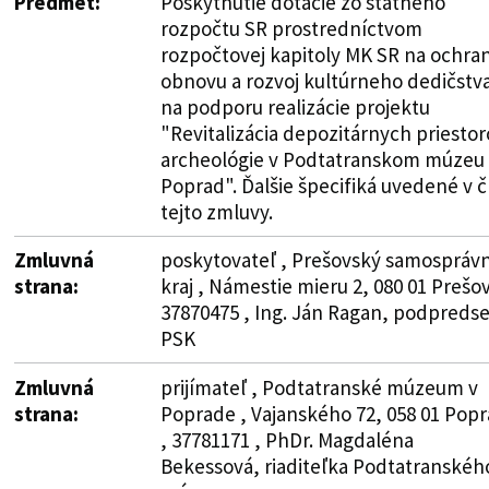
Predmet:
Poskytnutie dotácie zo štátneho
rozpočtu SR prostredníctvom
rozpočtovej kapitoly MK SR na ochra
obnovu a rozvoj kultúrneho dedičstv
na podporu realizácie projektu
"Revitalizácia depozitárnych priestor
archeológie v Podtatranskom múzeu
Poprad". Ďalšie špecifiká uvedené v čl.
tejto zmluvy.
Zmluvná
poskytovateľ , Prešovský samospráv
strana:
kraj , Námestie mieru 2, 080 01 Prešov
37870475 , Ing. Ján Ragan, podpreds
PSK
Zmluvná
prijímateľ , Podtatranské múzeum v
strana:
Poprade , Vajanského 72, 058 01 Pop
, 37781171 , PhDr. Magdaléna
Bekessová, riaditeľka Podtatranskéh