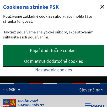
Cookies na stránke PSK
Používame základné cookies súbory, aby mohla táto
stránka fungovať.
Taktiež používame analytické súbory, akceptovaním
súhlasíte s ich používaním.
Prijať dodatočné cookies
Odmietnuť dodatočné cookies
Nastavenia cookies
SK
PSK
Doména psk.sk je oficiálna
Menu