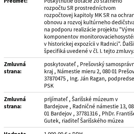
Predmet:
Poskytnutie dotácie zo štátneho
rozpočtu SR prostredníctvom
rozpočtovej kapitoly MK SR na ochra
obnovu a rozvoj kultúrneho dedičstv
na podporu realizácie projektu "Vým
komponentov monitorovaciehosyst
v historickej expozícii v Radnici". Ďalš
špecifiká uvedené v čl. I. tejto zmluvy
Zmluvná
poskytovateľ , Prešovský samospráv
strana:
kraj , Námestie mieru 2, 080 01 Prešov
37870475 , Ing. Ján Ragan, podpreds
PSK
Zmluvná
prijímateľ , Šarišské múzeum v
strana:
Bardejove , Radničné námestie 13, 08
01 Bardejov , 37781316 , PhDr. Františ
Gutek, riaditeľ Šarišského múzea
Hodnota
1 900,00 € s DPH