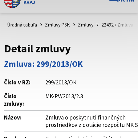
Toto je oficiálna webová stránka Prešovského
samosprávneho kraja. Oficiálne stránky využívajú doménu
psk.sk.
Úradná tabuľa
Zmluvy PSK
Zmluvy
22492 / Zmluva o
Táto stránka je zabezpečená
Detail zmluvy
Buďte pozorní a vždy sa uistite, že zdieľate informácie iba
cez zabezpečenú webovú stránku. Zabezpečená stránka
Zmluva: 299/2013/OK
vždy začína https:// pred názvom domény webového sídla.
Číslo v RZ:
299/2013/OK
Číslo
MK-PV/2013/2.3
zmluvy:
Názov:
Zmluva o poskytnutí finančných
prostriedkov z dotácie rozpočtu MK 