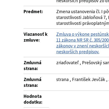
neskorších predpisov zo dň
Predmet:
Zmena ustanovenia čl. I pô
starostlivosti Jabloňová 7
starostlivosti právoplatný
Viazanosť k
Zmluva o výkone pestúnskej
zmluve:
11 zákona NR SR č. 305/200
zákonov v znení neskorších
neskorších predpisov.
Zmluvná
zriaďovateľ , Prešovský sa
strana:
Zmluvná
strana , František Jevčák 
strana:
Hodnota
dodatku: