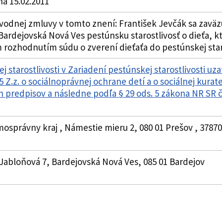
a 15.02.2011
vodnej zmluvy v tomto znení: František Jevčák sa zaväz
, Bardejovská Nová Ves pestúnsku starostlivosť o dieťa,
m rozhodnutím súdu o zverení dieťaťa do pestúnskej staro
 starostlivosti v Zariadení pestúnskej starostlivosti uz
5 Z.z. o sociálnoprávnej ochrane detí a o sociálnej kura
 predpisov a následne podľa § 29 ods. 5 zákona NR SR č.
mosprávny kraj , Námestie mieru 2, 080 01 Prešov , 378
, Jabloňová 7, Bardejovská Nová Ves, 085 01 Bardejov