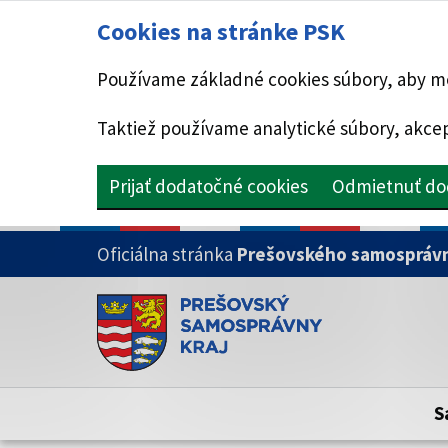
Cookies na stránke PSK
Používame základné cookies súbory, aby mo
Taktiež používame analytické súbory, akcep
Prijať dodatočné cookies
Odmietnuť do
PRESKOČIŤ NA HLAVNÝ OBSAH
Oficiálna stránka
Prešovského samosprávn
Doména psk.sk je oficiálna
Toto je oficiálna webová stránka Prešovsk
Oficiálne stránky využívajú doménu psk.sk.
S