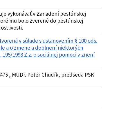
uje vykonávať v Zariadení pestúnskej
 ktoré mu bolo zverené do pestúnskej
stlivosti.
atvorená v súlade s ustanovením § 100 ods.
tele a o zmene a doplnení niektorých
 195/1998 Z.z. o sociálnej pomoci v znení
70475 , MUDr. Peter Chudík, predseda PSK